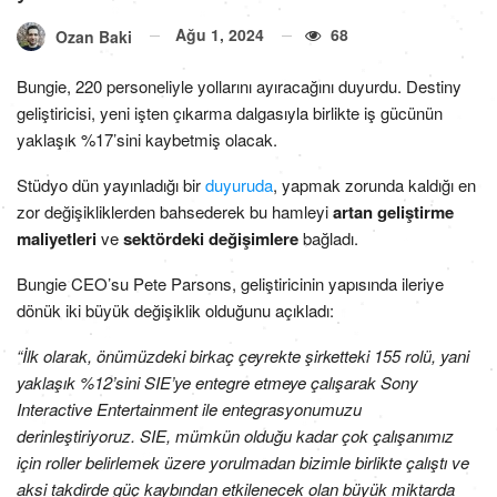
Ağu 1, 2024
68
Ozan Baki
Bungie, 220 personeliyle yollarını ayıracağını duyurdu. Destiny
geliştiricisi, yeni işten çıkarma dalgasıyla birlikte iş gücünün
yaklaşık %17’sini kaybetmiş olacak.
Stüdyo dün yayınladığı bir
duyuruda
, yapmak zorunda kaldığı en
zor değişikliklerden bahsederek bu hamleyi
artan geliştirme
maliyetleri
ve
sektördeki değişimlere
bağladı.
Bungie CEO’su Pete Parsons, geliştiricinin yapısında ileriye
dönük iki büyük değişiklik olduğunu açıkladı:
“İlk olarak, önümüzdeki birkaç çeyrekte şirketteki 155 rolü, yani
yaklaşık %12’sini SIE’ye entegre etmeye çalışarak Sony
Interactive Entertainment ile entegrasyonumuzu
derinleştiriyoruz. SIE, mümkün olduğu kadar çok çalışanımız
için roller belirlemek üzere yorulmadan bizimle birlikte çalıştı ve
aksi takdirde güç kaybından etkilenecek olan büyük miktarda