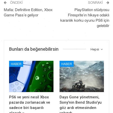
ÖNCEKI
SONRAKI
Mafia: Definitive Edition, Xbox
PlayStation stüdyosu
Game Pass’e geliyor
Firesprite’ın hikaye odaklı
karanlık korku oyunu PS6 için
gelebilir
Bunları da beğenebilirsin
Hepsi
HABER
HABER
PS6 ve yeni nesil Xbox
Days Gone yönetmeni,
pazarda zorlanacak ve
Sony’nin Bend Studio’yu
sadece biri başarılı
göz ardı etmesinden
olacak –…
yakındı