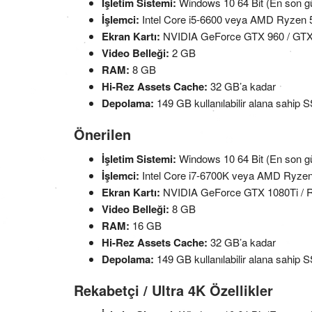
İşletim Sistemi:
Windows 10 64 Bit (En son g
İşlemci:
Intel Core i5-6600 veya AMD Ryzen 
Ekran Kartı:
NVIDIA GeForce GTX 960 / GT
Video Belleği:
2 GB
RAM:
8 GB
Hi-Rez Assets Cache:
32 GB’a kadar
Depolama:
149 GB kullanılabilir alana sahi
Önerilen
İşletim Sistemi:
Windows 10 64 Bit (En son g
İşlemci:
Intel Core i7-6700K veya AMD Ryze
Ekran Kartı:
NVIDIA GeForce GTX 1080Ti /
Video Belleği:
8 GB
RAM:
16 GB
Hi-Rez Assets Cache:
32 GB’a kadar
Depolama:
149 GB kullanılabilir alana sahi
Rekabetçi / Ultra 4K Özellikler