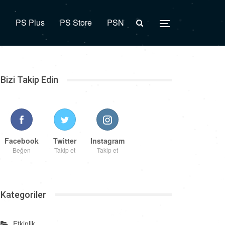
R
PS Plus
PS Store
PSN
Bizi Takip Edin
Facebook
Twitter
Instagram
Beğen
Takip et
Takip et
Kategoriler
Etkinlik