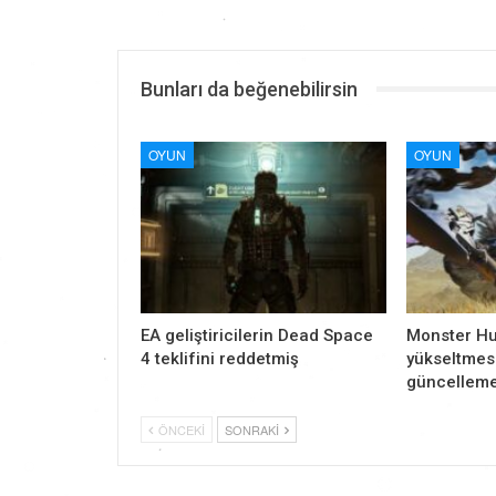
Bunları da beğenebilirsin
OYUN
OYUN
EA geliştiricilerin Dead Space
Monster Hu
4 teklifini reddetmiş
yükseltmesi
güncelleme
ÖNCEKI
SONRAKI