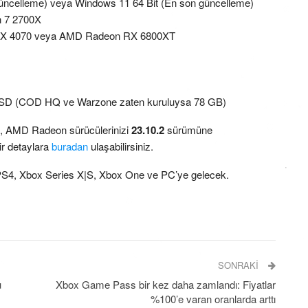
üncelleme) veya Windows 11 64 Bit (En son güncelleme)
n 7 2700X
TX 4070 veya AMD Radeon RX 6800XT
p SSD (COD HQ ve Warzone zaten kuruluysa 78 GB)
, AMD Radeon sürücülerinizi
23.10.2
sürümüne
ir detaylara
buradan
ulaşabilirsiniz.
S4, Xbox Series X|S, Xbox One ve PC’ye gelecek.
SONRAKI
u
Xbox Game Pass bir kez daha zamlandı: Fiyatlar
%100’e varan oranlarda arttı