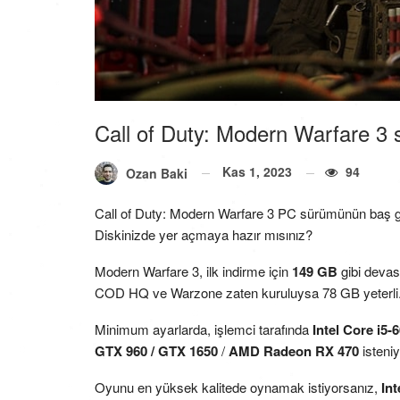
Call of Duty: Modern Warfare 3 
Kas 1, 2023
94
Ozan Baki
Call of Duty: Modern Warfare 3 PC sürümünün baş gel
Diskinizde yer açmaya hazır mısınız?
Modern Warfare 3, ilk indirme için
149 GB
gibi devas
COD HQ ve Warzone zaten kuruluysa 78 GB yeterli
Minimum ayarlarda, işlemci tarafında
Intel Core i5-
GTX 960 / GTX 1650
/
AMD Radeon RX 470
isteniy
Oyunu en yüksek kalitede oynamak istiyorsanız,
Int