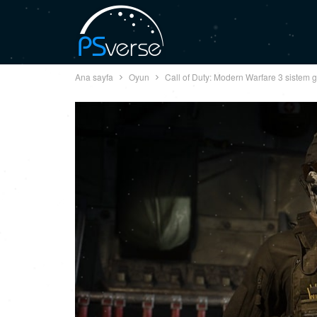
Ana sayfa
Oyun
Call of Duty: Modern Warfare 3 sistem g