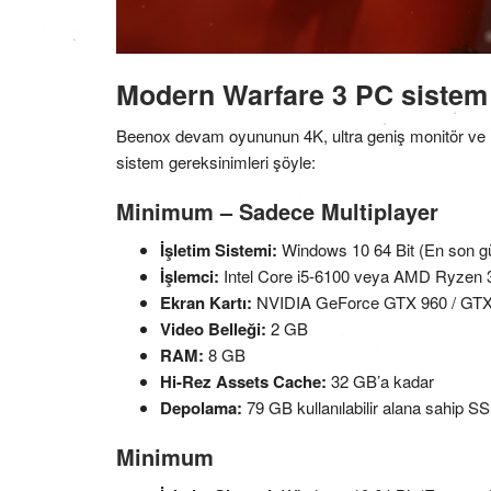
Modern Warfare 3 PC sistem 
Beenox devam oyununun 4K, ultra geniş monitör ve DL
sistem gereksinimleri şöyle:
Minimum – Sadece Multiplayer
İşletim Sistemi:
Windows 10 64 Bit (En son g
İşlemci:
Intel Core i5-6100 veya AMD Ryzen 
Ekran Kartı:
NVIDIA GeForce GTX 960 / GT
Video Belleği:
2 GB
RAM:
8 GB
Hi-Rez Assets Cache:
32 GB’a kadar
Depolama:
79 GB kullanılabilir alana sahip
Minimum