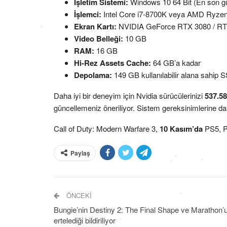
İşletim Sistemi:
Windows 10 64 Bit (En son g
İşlemci:
Intel Core i7-8700K veya AMD Ryze
Ekran Kartı:
NVIDIA GeForce RTX 3080 / R
Video Belleği:
10 GB
RAM:
16 GB
Hi-Rez Assets Cache:
64 GB’a kadar
Depolama:
149 GB kullanılabilir alana sahi
Daha iyi bir deneyim için Nvidia sürücülerinizi
537.58
güncellemeniz öneriliyor. Sistem gereksinimlerine da
Call of Duty: Modern Warfare 3,
10 Kasım’da
PS5, P
Paylaş
ÖNCEKI
Bungie’nin Destiny 2: The Final Shape ve Marathon’
ertelediği bildiriliyor