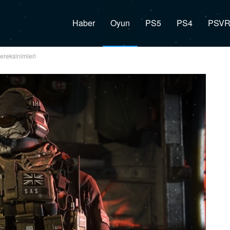
Haber
Oyun
PS5
PS4
PSV
ereksinimleri