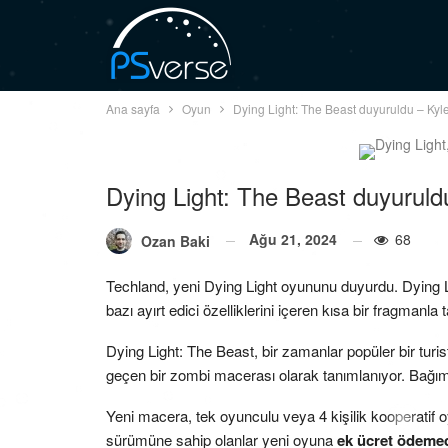
Ana sayfa
Oyun
Dying Light: The Beast duyuruldu – Kyl
Dying Light: The Beast duyuruld
Ağu 21, 2024
68
Ozan Baki
Techland, yeni Dying Light oyununu duyurdu. Dying L
bazı ayırt edici özelliklerini içeren kısa bir fragmanla ta
Dying Light: The Beast, bir zamanlar popüler bir tu
geçen bir zombi macerası olarak tanımlanıyor. Bağım
Yeni macera, tek oyunculu veya 4 kişilik kooperatif
sürümüne sahip olanlar yeni oyuna
ek ücret ödeme