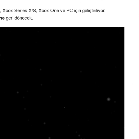
Xbox Series X/S, Xbox One ve PC için geliştiriliyor.
ne
geri dönecek.