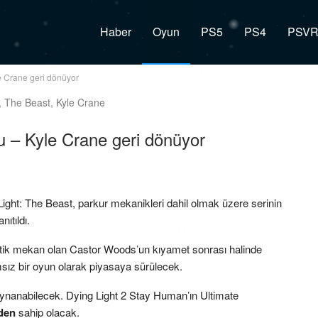
Haber
Oyun
PS5
PS4
PSV
e Crane geri dönüyor
u – Kyle Crane geri dönüyor
ight: The Beast, parkur mekanikleri dahil olmak üzere serinin
nıtıldı.
ristik mekan olan Castor Woods’un kıyamet sonrası halinde
sız bir oyun olarak piyasaya sürülecek.
 oynanabilecek. Dying Light 2 Stay Human’ın Ultimate
den
sahip olacak.