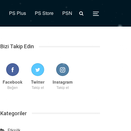
R
PS Plus
PS Store
PSN
Bizi Takip Edin
Facebook
Twitter
Instagram
Beğen
Takip et
Takip et
Kategoriler
Etkinlik