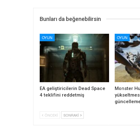
Bunları da beğenebilirsin
OYUN
OYUN
EA geliştiricilerin Dead Space
Monster Hu
4 teklifini reddetmiş
yükseltmesi
güncelleme
ÖNCEKI
SONRAKI