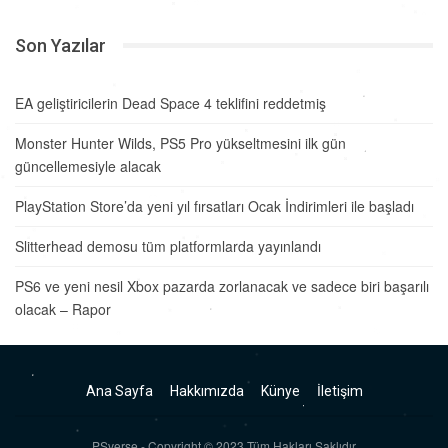
Son Yazılar
EA geliştiricilerin Dead Space 4 teklifini reddetmiş
Monster Hunter Wilds, PS5 Pro yükseltmesini ilk gün
güncellemesiyle alacak
PlayStation Store’da yeni yıl fırsatları Ocak İndirimleri ile başladı
Slitterhead demosu tüm platformlarda yayınlandı
PS6 ve yeni nesil Xbox pazarda zorlanacak ve sadece biri başarılı
olacak – Rapor
Ana Sayfa
Hakkımızda
Künye
İletişim
PSverse - Copyright © 2023 Tüm Hakları Saklıdır