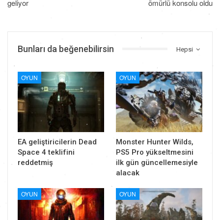
geliyor
ömürlü konsolu oldu
Bunları da beğenebilirsin
Hepsi
OYUN
OYUN
EA geliştiricilerin Dead
Monster Hunter Wilds,
Space 4 teklifini
PS5 Pro yükseltmesini
reddetmiş
ilk gün güncellemesiyle
alacak
OYUN
OYUN