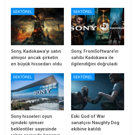
SEKTÖREL
SEKTÖREL
Sony, Kadokawa’yı satın
Sony, FromSoftware’in
almıyor ancak şirketin
sahibi Kadokawa ile
en büyük hissedarı oldu
ilgilendiğini doğruladı
SEKTÖREL
SEKTÖREL
Sony hisseleri oyun
Eski God of War
işindeki iyimser
sanatçısı Naughty Dog
beklentiler sayesinde
ekibine katıldı