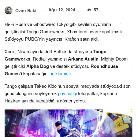
Ağu 12, 2024
57
Ozan Baki
Hi-Fi Rush ve Ghostwire: Tokyo gibi sevilen oyunların
geliştiricisi Tango Gameworks, Xbox tarafından kapatılmıştı.
Stüdyoyu PUBG’nin yayıncısı Krafton satın aldı.
Xbox, Nisan ayında dört Bethesda stüdyosu
Tango
Gameworks
, Redfall yapımcısı
Arkane Austin
, Mighty Doom
geliştiricisi
Alpha Dog
ve destek stüdyosu
Roundhouse
Games’i
kapatacağını
açıklamıştı
.
Tango çalışanı Takeo Kido’nun sosyal medyada stüdyodaki son
günü olduğunu söyleyerek
paylaştığı
fotoğraflar, kapıların
Haziran ayında kapatıldığını gösteriyordu.