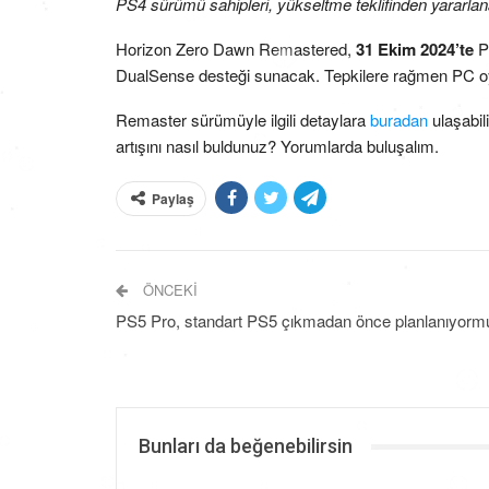
PS4 sürümü sahipleri, yükseltme teklifinden yararl
Horizon Zero Dawn Remastered,
31 Ekim 2024’te
PS
DualSense desteği sunacak. Tepkilere rağmen PC o
Remaster sürümüyle ilgili detaylara
buradan
ulaşabil
artışını nasıl buldunuz? Yorumlarda buluşalım.
Paylaş
ÖNCEKI
PS5 Pro, standart PS5 çıkmadan önce planlanıyorm
Bunları da beğenebilirsin