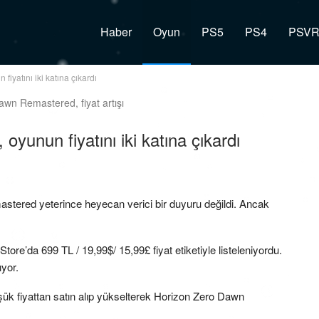
Haber
Oyun
PS5
PS4
PSV
yatını iki katına çıkardı
unun fiyatını iki katına çıkardı
stered yeterince heyecan verici bir duyuru değildi. Ancak
e’da 699 TL / 19,99$/ 15,99£ fiyat etiketiyle listeleniyordu.
ıyor.
şük fiyattan satın alıp yükselterek Horizon Zero Dawn