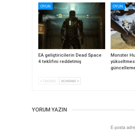
OYUN
OYUN
EA geliştiricilerin Dead Space
Monster Hu
4 teklifini reddetmiş
yükseltmesi
güncelleme
ÖNCEKI
SONRAKI
YORUM YAZIN
E-posta adre