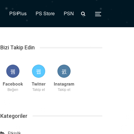
R
PS Plus
PS Store
PSN
Bizi Takip Edin
Facebook
Twitter
Instagram
Beğen
Takip et
Takip et
Kategoriler
Etkinlik