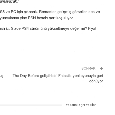
anamayacak.”
5 ve PC için çıkacak. Remaster, gelişmiş görseller, ses ve
yuncularına yine PSN hesabı şart koşuluyor…
irsiniz. Sizce PS4 sürümünü yükseltmeye değer mi? Fiyat
SONRAKI
uş
The Day Before geliştiricisi Fntastic yeni oyunuyla geri
dönüyor
Yazarın Diğer Yazıları