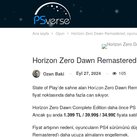
Ana sayfa
Oyun
Horizon Zero Dawn Remastered, oyunun fi
Horizon Zero Dawn Remastered, oy
Eyl 27, 2024
105
Ozan Baki
State of Play’de sahne alan Horizon Zero Dawn Rema
fiyat noktasında daha fazla can sıkıyor.
Horizon Zero Dawn Complete Edition daha önce PS Stor
Ancak şu anda
1.399 TL / 39.99$ / 34.99£
fiyata satıl
Fiyat artışının nedeni, oyuncuların PS4 sürümünü dü
Remastered’ı daha ucuza almalarını engellemek.