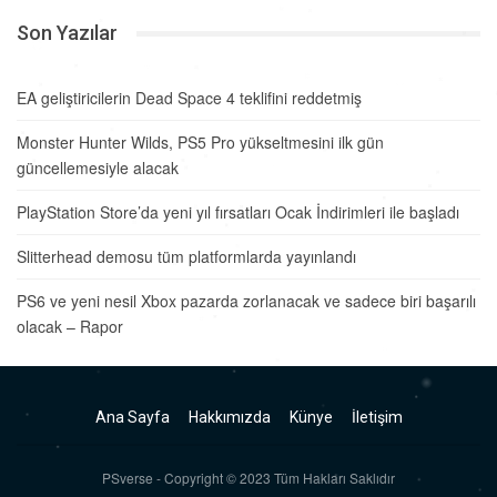
Son Yazılar
EA geliştiricilerin Dead Space 4 teklifini reddetmiş
Monster Hunter Wilds, PS5 Pro yükseltmesini ilk gün
güncellemesiyle alacak
PlayStation Store’da yeni yıl fırsatları Ocak İndirimleri ile başladı
Slitterhead demosu tüm platformlarda yayınlandı
PS6 ve yeni nesil Xbox pazarda zorlanacak ve sadece biri başarılı
olacak – Rapor
Ana Sayfa
Hakkımızda
Künye
İletişim
PSverse - Copyright © 2023 Tüm Hakları Saklıdır