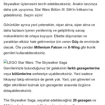
Skywalker üçlemesini tercih edebileceksiniz. Anakin tarzınıza
daha çok uyuyorsa, Star Wars Bölüm III: Sith’in İntikamı’na
gidebilirsiniz. Seçim sizin!
Görüntüler ayrıca yeni yetenekler, nişan alma, siper alma ve
daha fazlasını içeren yenilenmiş ve geliştirilmiş savaş
mekaniklerini de ortaya koyuyor. Elbette düşmanları ve
yaratıkları etkisiz hale getirmenize izin veren
Güç
de emrinizde
olacak. Öte yandan
Millenium Falcon
ve
X-Wing
gibi ikonik
gemileri kullanabileceksiniz.
Gemilerinizle bulunduğunuz bir galaksinin
farklı gezegenlerine
veya
bölümlerine
serbestçe uçabileceksiniz. Yani sadece
hikayeyi takip etmenize de gerek yok. Yani, yan görevleri ve
diğer etkinlikleri bulmak için gezegenler arasında özgürce
dolaşabileceksiniz.
The Skywalker Saga, seyahat edebileceğiniz
20 gezegen
ve