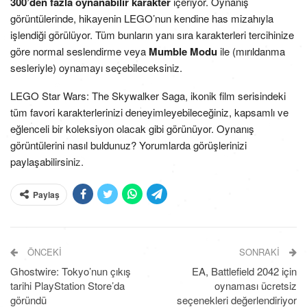
300’den fazla oynanabilir karakter
içeriyor. Oynanış
görüntülerinde, hikayenin LEGO’nun kendine has mizahıyla
işlendiği görülüyor. Tüm bunların yanı sıra karakterleri tercihinize
göre normal seslendirme veya
Mumble Modu
ile (mırıldanma
sesleriyle) oynamayı seçebileceksiniz.
LEGO Star Wars: The Skywalker Saga, ikonik film serisindeki
tüm favori karakterlerinizi deneyimleyebileceğiniz, kapsamlı ve
eğlenceli bir koleksiyon olacak gibi görünüyor. Oynanış
görüntülerini nasıl buldunuz? Yorumlarda görüşlerinizi
paylaşabilirsiniz.
Paylaş
ÖNCEKI
SONRAKI
Ghostwire: Tokyo’nun çıkış
EA, Battlefield 2042 için
tarihi PlayStation Store’da
oynaması ücretsiz
göründü
seçenekleri değerlendiriyor