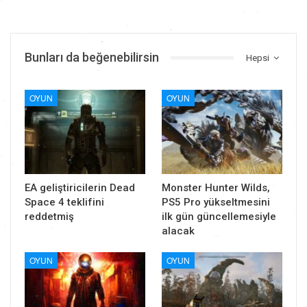
Bunları da beğenebilirsin
Hepsi
OYUN
OYUN
EA geliştiricilerin Dead
Monster Hunter Wilds,
Space 4 teklifini
PS5 Pro yükseltmesini
reddetmiş
ilk gün güncellemesiyle
alacak
OYUN
OYUN