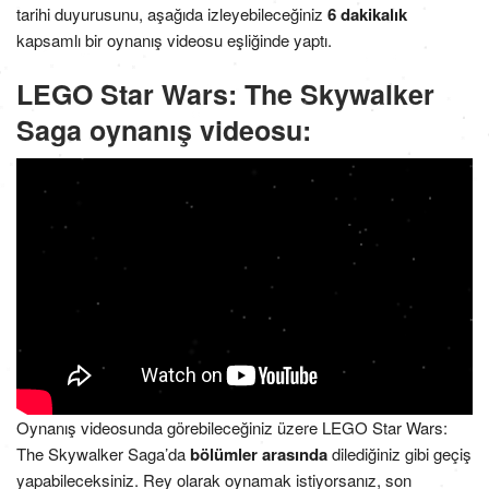
tarihi duyurusunu, aşağıda izleyebileceğiniz
6 dakikalık
kapsamlı bir oynanış videosu eşliğinde yaptı.
LEGO Star Wars: The Skywalker
Saga oynanış videosu:
Oynanış videosunda görebileceğiniz üzere LEGO Star Wars:
The Skywalker Saga’da
bölümler arasında
dilediğiniz gibi geçiş
yapabileceksiniz. Rey olarak oynamak istiyorsanız, son