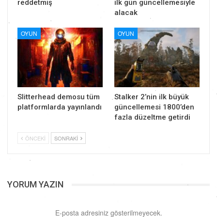
reddetmiş
ilk gün güncellemesiyle
alacak
OYUN
OYUN
Slitterhead demosu tüm
Stalker 2’nin ilk büyük
platformlarda yayınlandı
güncellemesi 1800’den
fazla düzeltme getirdi
ÖNCEKI
SONRAKI
YORUM YAZIN
E-posta adresiniz gösterilmeyecek.