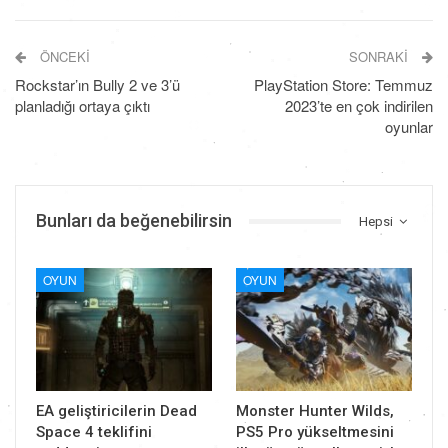
ÖNCEKI
SONRAKI
Rockstar’ın Bully 2 ve 3’ü
PlayStation Store: Temmuz
planladığı ortaya çıktı
2023’te en çok indirilen
oyunlar
Bunları da beğenebilirsin
Hepsi
OYUN
OYUN
EA geliştiricilerin Dead
Monster Hunter Wilds,
Space 4 teklifini
PS5 Pro yükseltmesini