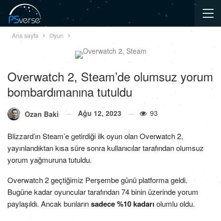
Ana sayfa
Oyun
Overwatch 2, Steam’de olumsuz yorum
bombardımanına tutuldu
Ağu 12, 2023
93
Ozan Baki
Blizzard’ın Steam’e getirdiği ilk oyun olan Overwatch 2,
yayınlandıktan kısa süre sonra kullanıcılar tarafından olumsuz
yorum yağmuruna tutuldu.
Overwatch 2 geçtiğimiz Perşembe günü platforma geldi.
Bugüne kadar oyuncular tarafından 74 binin üzerinde yorum
paylaşıldı. Ancak bunların
sadece %10 kadarı
olumlu oldu.