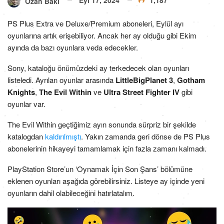
Ozan Baki
PS Plus Extra ve Deluxe/Premium aboneleri, Eylül ayı
oyunlarına artık erişebiliyor. Ancak her ay olduğu gibi Ekim
ayında da bazı oyunlara veda edecekler.
Sony, kataloğu önümüzdeki ay terkedecek olan oyunları
listeledi. Ayrılan oyunlar arasında
LittleBigPlanet 3
,
Gotham
Knights
,
The Evil Within
ve
Ultra Street Fighter IV
gibi
oyunlar var.
The Evil Within geçtiğimiz ayın sonunda sürpriz bir şekilde
katalogdan
kaldırılmıştı
. Yakın zamanda geri dönse de PS Plus
abonelerinin hikayeyi tamamlamak için fazla zamanı kalmadı.
PlayStation Store’un ‘Oynamak İçin Son Şans’ bölümüne
eklenen oyunları aşağıda görebilirsiniz. Listeye ay içinde yeni
oyunların dahil olabileceğini hatırlatalım.