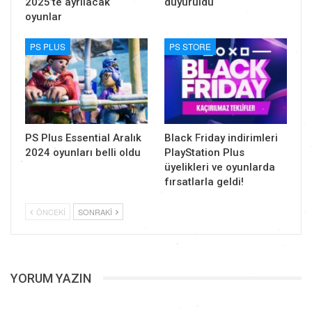
2025’te ayrılacak
duyuruldu
oyunlar
PS PLUS
PS STORE
PS Plus Essential Aralık
Black Friday indirimleri
2024 oyunları belli oldu
PlayStation Plus
üyelikleri ve oyunlarda
fırsatlarla geldi!
ÖNCEKI
SONRAKI
YORUM YAZIN