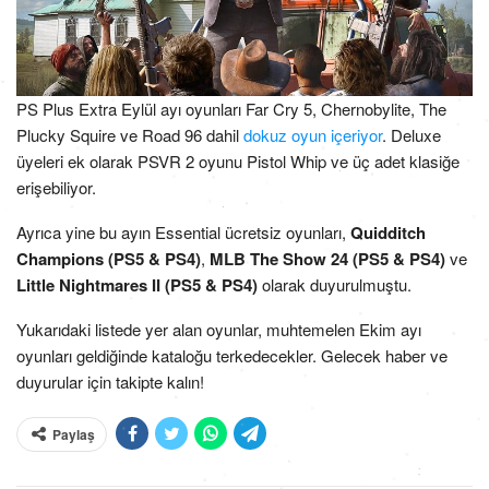
PS Plus Extra Eylül ayı oyunları Far Cry 5, Chernobylite, The
Plucky Squire ve Road 96 dahil
dokuz oyun içeriyor
. Deluxe
üyeleri ek olarak PSVR 2 oyunu Pistol Whip ve üç adet klasiğe
erişebiliyor.
Ayrıca yine bu ayın Essential ücretsiz oyunları,
Quidditch
Champions (PS5 & PS4)
,
MLB The Show 24 (PS5 & PS4)
ve
Little Nightmares II (PS5 & PS4)
olarak duyurulmuştu.
Yukarıdaki listede yer alan oyunlar, muhtemelen Ekim ayı
oyunları geldiğinde kataloğu terkedecekler. Gelecek haber ve
duyurular için takipte kalın!
Paylaş