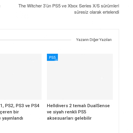
u
The Witcher 3’ün PS5 ve Xbox Series X/S sürümleri
süresiz olarak ertelendi
Yazarın Diğer Yazıları
PS5
1, PS2, PS3 ve PS4
Helldivers 2 temalı DualSense
içeren bir
ve siyah renkli PS5
 yayınlandı
aksesuarları gelebilir