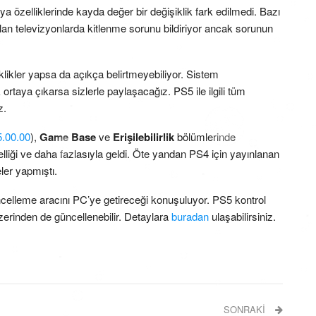
 özelliklerinde kayda değer bir değişiklik fark edilmedi. Bazı
olan televizyonlarda kitlenme sorunu bildiriyor ancak sorunun
likler yapsa da açıkça belirtmeyebiliyor. Sistem
rtaya çıkarsa sizlerle paylaşacağız. PS5 ile ilgili tüm
z.
5.00.00
),
Game Base
ve
Erişilebilirlik
bölümlerinde
zelliği ve daha fazlasıyla geldi. Öte yandan PS4 için yayınlanan
er yapmıştı.
celleme aracını PC’ye getireceği konuşuluyor. PS5 kontrol
zerinden de güncellenebilir. Detaylara
buradan
ulaşabilirsiniz.
SONRAKI