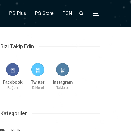
R
PS Plus
PS Store
PSN
Bizi Takip Edin
Facebook
Twitter
Instagram
Beğen
Takip et
Takip et
Kategoriler
Etkinlik