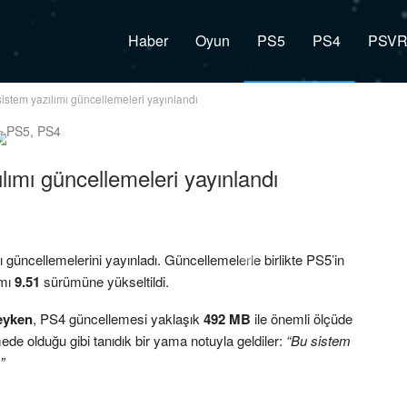
Haber
Oyun
PS5
PS4
PSV
istem yazılımı güncellemeleri yayınlandı
lımı güncellemeleri yayınlandı
 güncellemelerini yayınladı. Güncellemelerle birlikte PS5’in
ımı
9.51
sürümüne yükseltildi.
eyken
, PS4 güncellemesi yaklaşık
492 MB
ile önemli ölçüde
e olduğu gibi tanıdık bir yama notuyla geldiler:
“Bu sistem
”