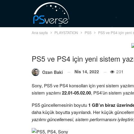
Ana sayfa
PLAYSTATION
PS5
PS5 ve PS4 için yeni s
PS5 ve PS4 için yeni sistem yazı
Nis 14, 2022
201
Ozan Baki
Sony, PS5 ve PS4 konsolları için yeni sistem yazılımı
sistem yazılımı
22.01-05.02.00
, PS4’ün sistem yazıl
PS5 güncellemesinin boyutu
1 GB’ın biraz üzerind
daha küçük boyutta yayınlandı. Her küçük güncellemed
yazılımı güncellemesi, sistem performansını iyileştirir.