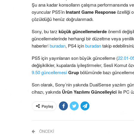
Şu ana kadar konsolların çalışma performansında veya
oyuncular PS5’in
Instant Game Response
özelliği 
çözüldüğü henüz doğrulanmadı.
Sony, bu tarz
küçük güncellemelerde
önemli değişik
güncellemelerinde herhangi bir düzeltme veya yenilik o
haberleri
buradan
, PS4 için
buradan
takip edebilirsini
PS5 için yayınlanan son büyük güncelleme (
22.01-0
değişiklikler, kupalarda iyileştirmeler, Sesli Komut ö
9.50 güncellemesi
Grup
bölümünde bazı güncellemel
Son olarak, Sony’nin yakında DualSense yazılım gün
cihazı, yakında
Ürün Yazılımı Güncelleyici
ile PC ü
Paylaş
ÖNCEKI