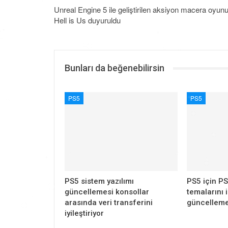
Unreal Engine 5 ile geliştirilen aksiyon macera oyun
Hell is Us duyuruldu
Bunları da beğenebilirsin
PS5
PS5
PS5 sistem yazılımı
PS5 için PS
güncellemesi konsollar
temalarını 
arasında veri transferini
güncelleme
iyileştiriyor