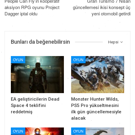
People Can Fly’ın kooperatif
Gran Turismo 7 Nisan
aksiyon RPG oyunu Project
güncellemesi ikisi konsept üç
Dagger iptal oldu
yeni otomobil getirdi
Bunları da beğenebilirsin
Hepsi
OYUN
OYUN
EA geliştiricilerin Dead
Monster Hunter Wilds,
Space 4 teklifini
PS5 Pro yükseltmesini
reddetmiş
ilk gün güncellemesiyle
alacak
OYUN
OYUN