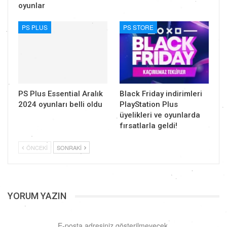
oyunlar
PS PLUS
PS STORE
PS Plus Essential Aralık
Black Friday indirimleri
2024 oyunları belli oldu
PlayStation Plus
üyelikleri ve oyunlarda
fırsatlarla geldi!
ÖNCEKI
SONRAKI
YORUM YAZIN
E-posta adresiniz gösterilmeyecek.