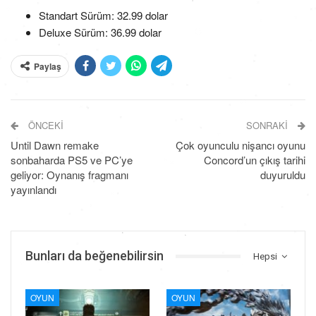
Standart Sürüm: 32.99 dolar
Deluxe Sürüm: 36.99 dolar
Paylaş
ÖNCEKI
SONRAKI
Until Dawn remake
Çok oyunculu nişancı oyunu
sonbaharda PS5 ve PC’ye
Concord’un çıkış tarihi
geliyor: Oynanış fragmanı
duyuruldu
yayınlandı
Bunları da beğenebilirsin
Hepsi
OYUN
OYUN