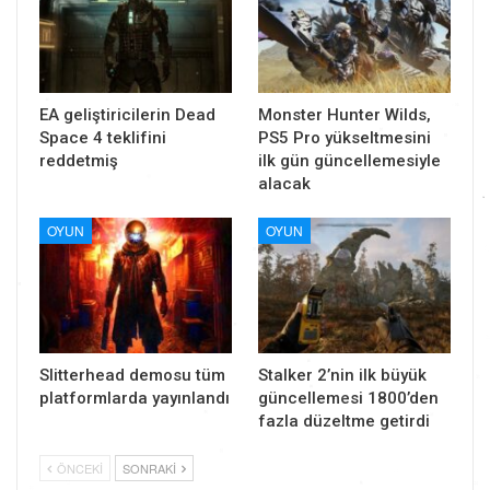
EA geliştiricilerin Dead
Monster Hunter Wilds,
Space 4 teklifini
PS5 Pro yükseltmesini
reddetmiş
ilk gün güncellemesiyle
alacak
OYUN
OYUN
Slitterhead demosu tüm
Stalker 2’nin ilk büyük
platformlarda yayınlandı
güncellemesi 1800’den
fazla düzeltme getirdi
ÖNCEKI
SONRAKI