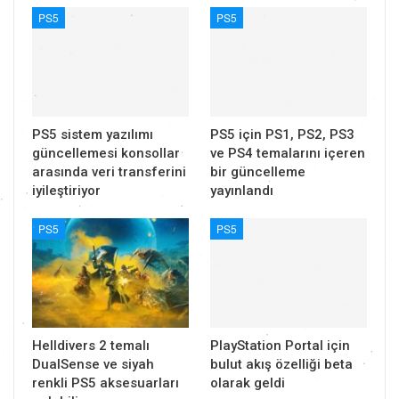
PS5
PS5
PS5 sistem yazılımı
PS5 için PS1, PS2, PS3
güncellemesi konsollar
ve PS4 temalarını içeren
arasında veri transferini
bir güncelleme
iyileştiriyor
yayınlandı
PS5
PS5
Helldivers 2 temalı
PlayStation Portal için
DualSense ve siyah
bulut akış özelliği beta
renkli PS5 aksesuarları
olarak geldi