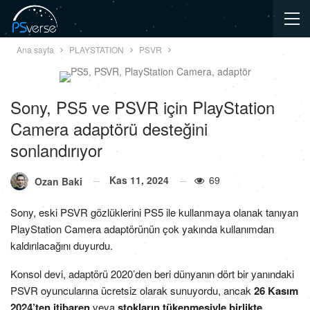
Ana sayfa
PLAYSTATION
PSVR
Sony, PS5 ve PSVR için PlayStation
Camera adaptörü desteğini
sonlandırıyor
Kas 11, 2024
69
Ozan Baki
Sony, eski PSVR gözlüklerini PS5 ile kullanmaya olanak tanıyan
PlayStation Camera adaptörünün çok yakında kullanımdan
kaldırılacağını duyurdu.
Konsol devi, adaptörü 2020’den beri dünyanın dört bir yanındaki
PSVR oyuncularına ücretsiz olarak sunuyordu, ancak
26 Kasım
2024’ten itibaren
veya
stokların tükenmesiyle birlikte