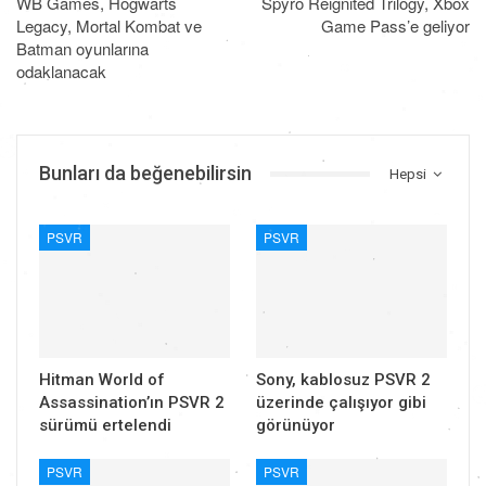
WB Games, Hogwarts
Spyro Reignited Trilogy, Xbox
Legacy, Mortal Kombat ve
Game Pass’e geliyor
Batman oyunlarına
odaklanacak
Bunları da beğenebilirsin
Hepsi
PSVR
PSVR
Hitman World of
Sony, kablosuz PSVR 2
Assassination’ın PSVR 2
üzerinde çalışıyor gibi
sürümü ertelendi
görünüyor
PSVR
PSVR