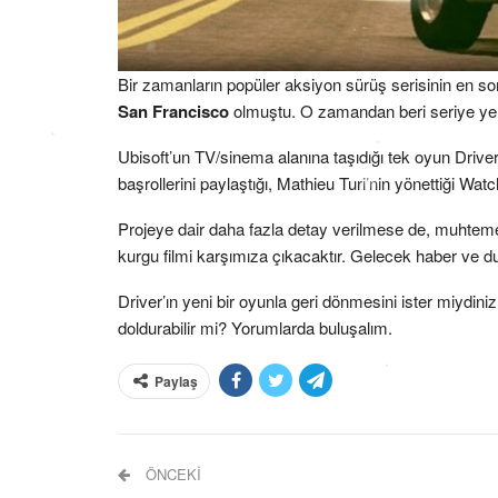
Bir zamanların popüler aksiyon sürüş serisinin en 
San Francisco
olmuştu. O zamandan beri seriye yen
Ubisoft’un TV/sinema alanına taşıdığı tek oyun Driver
başrollerini paylaştığı, Mathieu Turi’nin yönettiği Wa
Projeye dair daha fazla detay verilmese de, muhtemel
kurgu filmi karşımıza çıkacaktır. Gelecek haber ve du
Driver’ın yeni bir oyunla geri dönmesini ister miydin
doldurabilir mi? Yorumlarda buluşalım.
Paylaş
ÖNCEKI