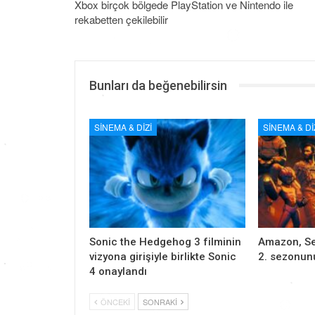
Xbox birçok bölgede PlayStation ve Nintendo ile
rekabetten çekilebilir
Bunları da beğenebilirsin
SINEMA & DIZI
SINEMA & DI
Sonic the Hedgehog 3 filminin
Amazon, Sec
vizyona girişiyle birlikte Sonic
2. sezonun
4 onaylandı
ÖNCEKI
SONRAKI