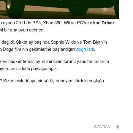
son oyunu 2011’de PS3, Xbox 360, Wii ve PC’ye çıkan
Driver
i bir ana oyun gelmedi.
 değildi. Şirket ay başında Sophie Wilde ve Tom Blyth’in
tch Dogs filminin çekimlerine başlandığını
doğruladı
.
en hacker temalı oyun serisinin türünü yansıtan bir bilim
yuruları sizlerle paylaşacağız.
iz? Sizce açık dünya bir sürüş deneyimi türdeki boşluğu
SONRAKI