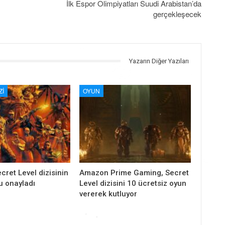
İlk Espor Olimpiyatları Suudi Arabistan’da
gerçekleşecek
Yazarın Diğer Yazıları
ZI
OYUN
ret Level dizisinin
Amazon Prime Gaming, Secret
u onayladı
Level dizisini 10 ücretsiz oyun
vererek kutluyor