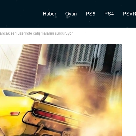
Haber
Oyun
PS5
PS4
PSV
tti ancak seri üzerinde çalışmalarını sürdürüyor