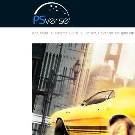
Ana sayfa
Sinema & Dizi
Ubisoft, Driver dizisini iptal e