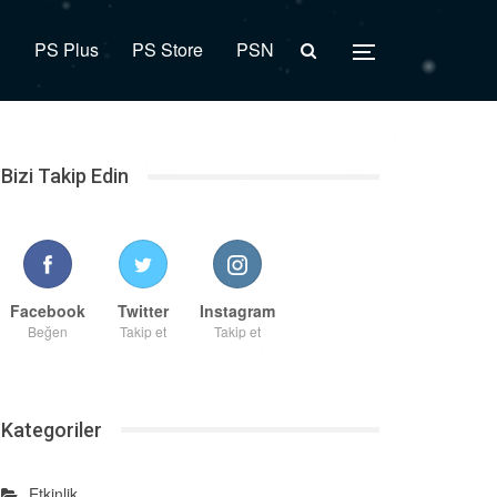
R
PS Plus
PS Store
PSN
Bizi Takip Edin
Facebook
Twitter
Instagram
Beğen
Takip et
Takip et
Kategoriler
Etkinlik