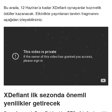
Bu arada, 12 Haziran’a kadar XDefiant oynayanlar kozmetik
ödüller kazanacak. Etkinlikte yayınlanan tanıtım fragmanını
aşağıdan izleyebilirsiniz.
XDefiant ilk sezonda önemli
yenilikler getirecek