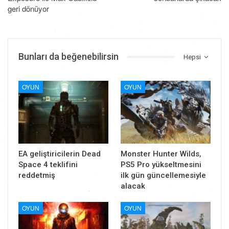
geri dönüyor
Bunları da beğenebilirsin
Hepsi
OYUN
OYUN
EA geliştiricilerin Dead
Monster Hunter Wilds,
Space 4 teklifini
PS5 Pro yükseltmesini
reddetmiş
ilk gün güncellemesiyle
alacak
OYUN
OYUN