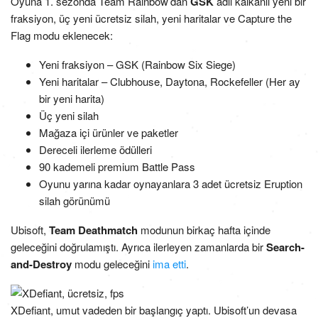
Oyuna 1. sezonda Team Rainbow’dan
GSK
adlı kalkanlı yeni bir
fraksiyon, üç yeni ücretsiz silah, yeni haritalar ve Capture the
Flag modu eklenecek:
Yeni fraksiyon – GSK (Rainbow Six Siege)
Yeni haritalar – Clubhouse, Daytona, Rockefeller (Her ay
bir yeni harita)
Üç yeni silah
Mağaza içi ürünler ve paketler
Dereceli ilerleme ödülleri
90 kademeli premium Battle Pass
Oyunu yarına kadar oynayanlara 3 adet ücretsiz Eruption
silah görünümü
Ubisoft,
Team Deathmatch
modunun birkaç hafta içinde
geleceğini doğrulamıştı. Ayrıca ilerleyen zamanlarda bir
Search-
and-Destroy
modu geleceğini
ima etti
.
XDefiant, umut vadeden bir başlangıç yaptı. Ubisoft’un devasa