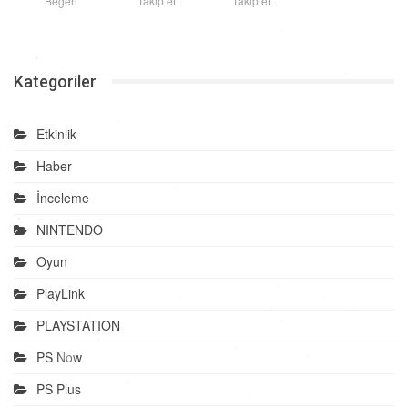
Beğen
Takip et
Takip et
Kategoriler
Etkinlik
Haber
İnceleme
NINTENDO
Oyun
PlayLink
PLAYSTATION
PS Now
PS Plus