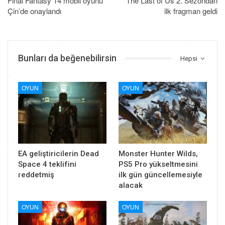
Final Fantasy 14 mobil oyunu
The Last of Us 2. Sezondan
Çin’de onaylandı
ilk fragman geldi
Bunları da beğenebilirsin
Hepsi
OYUN
OYUN
EA geliştiricilerin Dead
Monster Hunter Wilds,
Space 4 teklifini
PS5 Pro yükseltmesini
reddetmiş
ilk gün güncellemesiyle
alacak
OYUN
OYUN