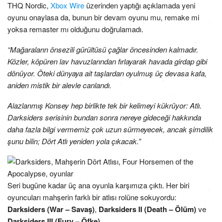
THQ Nordic,
Xbox Wire
üzerinden yaptığı açıklamada yeni
oyunu onaylasa da, bunun bir devam oyunu mu, remake mi
yoksa remaster mı olduğunu doğrulamadı.
“Mağaraların önsezili gürültüsü çağlar öncesinden kalmadır.
Közler, köpüren lav havuzlarından fırlayarak havada girdap gibi
dönüyor. Öteki dünyaya ait taşlardan oyulmuş üç devasa kafa,
aniden mistik bir alevle canlandı.
Alazlanmış Konsey hep birlikte tek bir kelimeyi kükrüyor: Atlı.
Darksiders serisinin bundan sonra nereye gideceği hakkında
daha fazla bilgi vermemiz çok uzun sürmeyecek, ancak şimdilik
şunu bilin; Dört Atlı yeniden yola çıkacak.”
Seri bugüne kadar üç ana oyunla karşımıza çıktı. Her biri
oyuncuları mahşerin farklı bir atlısı rolüne sokuyordu:
Darksiders (War – Savaş)
,
Darksiders II (Death – Ölüm)
ve
Darksiders III (Fury – Öfke)
.