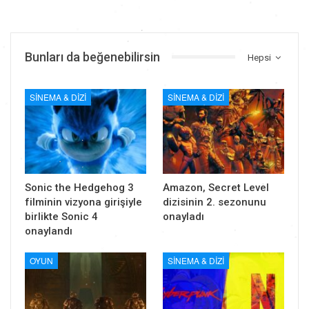
Bunları da beğenebilirsin
Hepsi
SINEMA & DIZI
SINEMA & DIZI
Sonic the Hedgehog 3
Amazon, Secret Level
filminin vizyona girişiyle
dizisinin 2. sezonunu
birlikte Sonic 4
onayladı
onaylandı
OYUN
SINEMA & DIZI