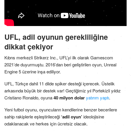
UFL, adil oyunun gerekliliğine
dikkat çekiyor
Kıbrıs merkezli Strikerz Inc., UFL’yi ilk olarak Gamescom
2021’de duyurmuştu. 2016’dan beri geliştirilen oyun, Unreal
Engine 5 üzerine inşa ediliyor.
UFL, Türkçe dahil 11 dilde spiker desteği içerecek. Üstelik
arkasında büyük bir destek var! Geçtiğimiz yıl Portekizli yıldız
Cristiano Ronaldo, oyuna
40 milyon dolar
yatırım yaptı
.
Yeni futbol oyunu, oyuncuların kendilerine benzer becerilere
sahip rakiplerle eşleştirileceği
‘adil oyun’
ideolojisine
odaklanacak ve herkes için ücretsiz olacak.