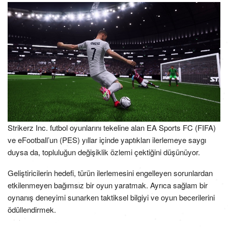
Strikerz Inc. futbol oyunlarını tekeline alan EA Sports FC (FIFA)
ve eFootball’un (PES) yıllar içinde yaptıkları ilerlemeye saygı
duysa da, topluluğun değişiklik özlemi çektiğini düşünüyor.
Geliştiricilerin hedefi, türün ilerlemesini engelleyen sorunlardan
etkilenmeyen bağımsız bir oyun yaratmak. Ayrıca sağlam bir
oynanış deneyimi sunarken taktiksel bilgiyi ve oyun becerilerini
ödüllendirmek.