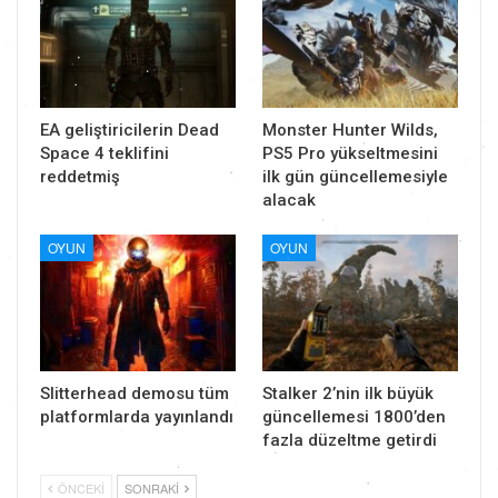
EA geliştiricilerin Dead
Monster Hunter Wilds,
Space 4 teklifini
PS5 Pro yükseltmesini
reddetmiş
ilk gün güncellemesiyle
alacak
OYUN
OYUN
Slitterhead demosu tüm
Stalker 2’nin ilk büyük
platformlarda yayınlandı
güncellemesi 1800’den
fazla düzeltme getirdi
ÖNCEKI
SONRAKI