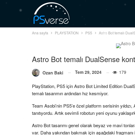
Ana sayfa
PLAYSTATION
PS5
Astro Bot temalı DualSe
Astro Bot temalı DualSense kontro
Tem 29, 2024
179
Ozan Baki
PlayStation, PS5 için Astro Bot Limited Edition Dua
temalı tasarımın ardından hız kesmiyor.
Team Asobi’nin PS5’e özel platform serisinin yıldızı, 
tanıtıyordu. Artık sevimli robotun yeni oyunu yaklaşı
Astro Bot tasarımı genel olarak beyaz ve mavi tonla
var. Daha yakından bakmak için aşağıdaki fragmanı iz