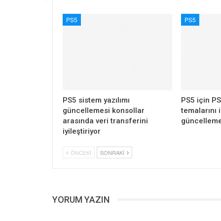
PS5
PS5
PS5 sistem yazılımı
PS5 için PS
güncellemesi konsollar
temalarını 
arasında veri transferini
güncelleme
iyileştiriyor
ÖNCEKI
SONRAKI
YORUM YAZIN