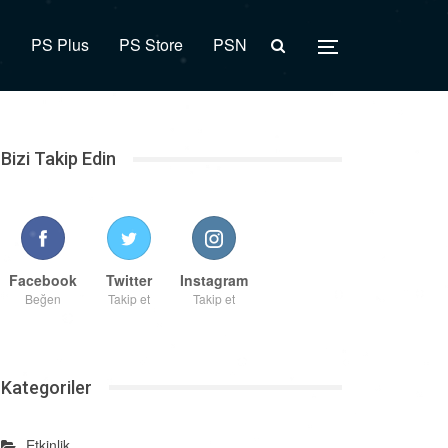
R
PS Plus
PS Store
PSN
Bizi Takip Edin
Facebook
Twitter
Instagram
Beğen
Takip et
Takip et
Kategoriler
Etkinlik