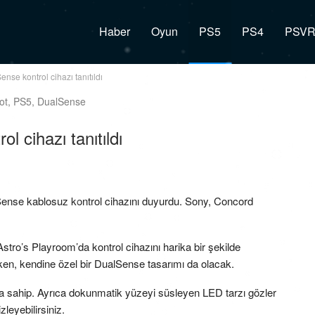
Haber
Oyun
PS5
PS4
PSV
nse kontrol cihazı tanıtıldı
l cihazı tanıtıldı
lSense kablosuz kontrol cihazını duyurdu. Sony, Concord
Astro’s Playroom’da kontrol cihazını harika bir şekilde
rken, kendine özel bir DualSense tasarımı da olacak.
ra sahip. Ayrıca dokunmatik yüzeyi süsleyen LED tarzı gözler
leyebilirsiniz.