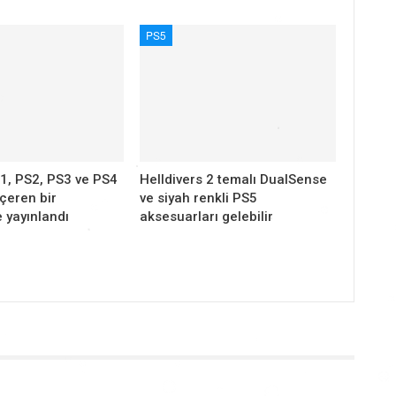
PS5
1, PS2, PS3 ve PS4
Helldivers 2 temalı DualSense
içeren bir
ve siyah renkli PS5
 yayınlandı
aksesuarları gelebilir