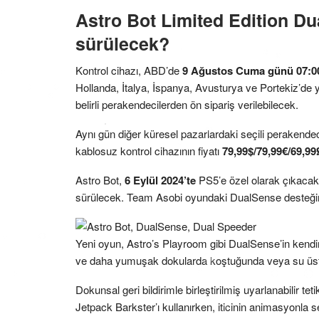
Astro Bot Limited Edition D
sürülecek?
Kontrol cihazı, ABD’de
9 Ağustos Cuma günü 07:0
Hollanda, İtalya, İspanya, Avusturya ve Portekiz’de 
belirli perakendecilerden ön sipariş verilebilecek.
Aynı gün diğer küresel pazarlardaki seçili perakendec
kablosuz kontrol cihazının fiyatı
79,99$/79,99€/69,99
Astro Bot,
6 Eylül 2024’te
PS5’e özel olarak çıkacak.
sürülecek. Team Asobi oyundaki DualSense desteği
Yeni oyun, Astro’s Playroom gibi DualSense’in kendi
ve daha yumuşak dokularda koştuğunda veya su üstü
Dokunsal geri bildirimle birleştirilmiş uyarlanabilir te
Jetpack Barkster’ı kullanırken, iticinin animasyonla s