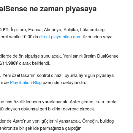
ualSense ne zaman piyasaya
0 PT
; İngiltere, Fransa, Almanya, Belçika, Lüksemburg,
yerel saatle 10.00’da
direct.playstation.com
üzerinden veya
ilerde de ön siparişe sunulacak. Yeni sınırlı üretim DualSense
£/11.980¥
olarak belirlendi.
 Yeni özel tasarım kontrol cihazı, oyunla aynı gün piyasaya
ni de
PlayStation Blog
üzerinden detaylandırdı.
ne has özelliklerinden yararlanacak. Astro çimen, kum, metal
ndeyken dokunsal geri bildirim devreye girecek.
tikler de Astro’nun yeni güçlerini yansıtacak. Örneğin, bulldog
enkronize bir şekilde parmağınıza çarptığını