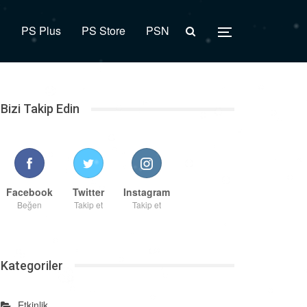
R
PS Plus
PS Store
PSN
Bizi Takip Edin
Facebook
Twitter
Instagram
Beğen
Takip et
Takip et
Kategoriler
Etkinlik