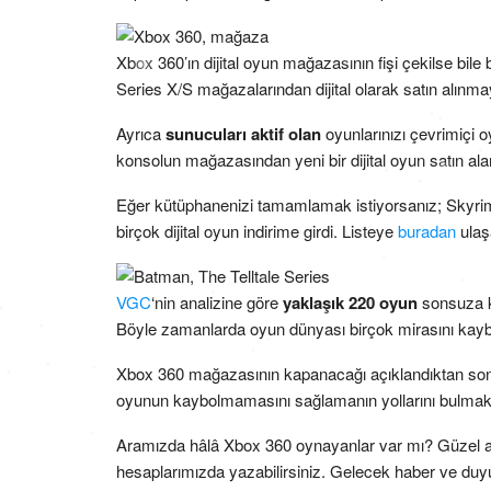
Xbox 360’ın dijital oyun mağazasının fişi çekilse bile
Series X/S mağazalarından dijital olarak satın alın
Ayrıca
sunucuları aktif olan
oyunlarınızı çevrimiçi 
konsolun mağazasından yeni bir dijital oyun satın a
Eğer kütüphanenizi tamamlamak istiyorsanız; Skyri
birçok dijital oyun indirime girdi. Listeye
buradan
ulaşa
VGC
‘nin analizine göre
yaklaşık 220 oyun
sonsuza k
Böyle zamanlarda oyun dünyası birçok mirasını kayb
Xbox 360 mağazasının kapanacağı açıklandıktan son
oyunun kaybolmamasını sağlamanın yollarını bulmak i
Aramızda hâlâ Xbox 360 oynayanlar var mı? Güzel an
hesaplarımızda yazabilirsiniz. Gelecek haber ve duyuru