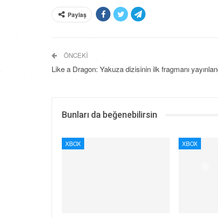
Paylaş
ÖNCEKI
Like a Dragon: Yakuza dizisinin ilk fragmanı yayınlan
Bunları da beğenebilirsin
XBOX
XBOX