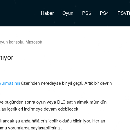
Haber
Oyun
PS5
PS4
PSV
ıyor
yurmasının
üzerinden neredeyse bir yıl geçti. Artık bir devrin
ve bugünden sonra oyun veya DLC satın almak mümkün
kları içerikleri indirmeye devam edebilecek.
ak şu anda hâlâ erişilebilir olduğu bildiriliyor. Her an
umu yorumlarda paylaşabilirsiniz.