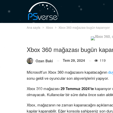
Ana sayfa
Xbox
Xbox 360 mağazası bugün kapanıyor
Xbox 360 mağazası bugün kapan
Tem 29, 2024
119
Ozan Baki
Microsoft’un Xbox 360 mağazasını kapatacağının
du
sonu geldi ve oyuncular son alışverişlerini yapıyor.
Xbox 360 mağazası
29 Temmuz 2024’te
kapanıyor 
olmayacak. Kullanıcılar bir süre daha önce satın aldı
Xbox, mağazanın ne zaman kapanacağını açıklamadı anc
kapılar kapanabilir. Eğer konsola sahipseniz son dur