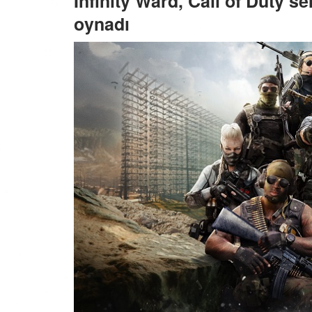
Infinity Ward, Call of Duty se
oynadı