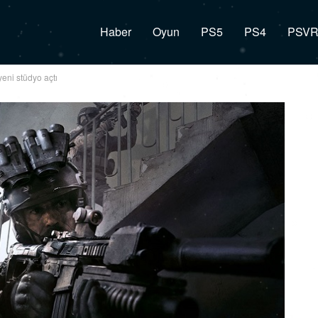
Haber
Oyun
PS5
PS4
PSV
 yeni stüdyo açtı