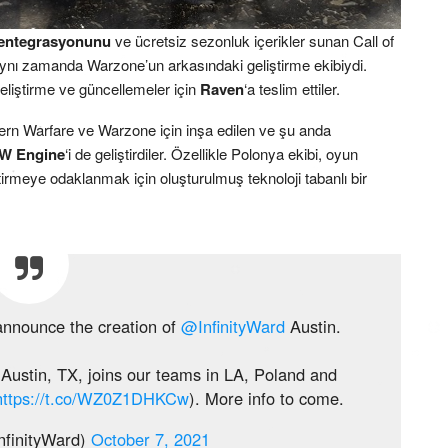
entegrasyonunu
ve ücretsiz sezonluk içerikler sunan Call of
aynı zamanda Warzone’un arkasındaki geliştirme ekibiydi.
liştirme ve güncellemeler için
Raven
‘a teslim ettiler.
odern Warfare ve Warzone için inşa edilen ve şu anda
IW Engine
‘i de geliştirdiler. Özellikle Polonya ekibi, oyun
irmeye odaklanmak için oluşturulmuş teknoloji tabanlı bir
 announce the creation of
@InfinityWard
Austin.
ustin, TX, joins our teams in LA, Poland and
https://t.co/WZ0Z1DHKCw
). More info to come.
nfinityWard)
October 7, 2021