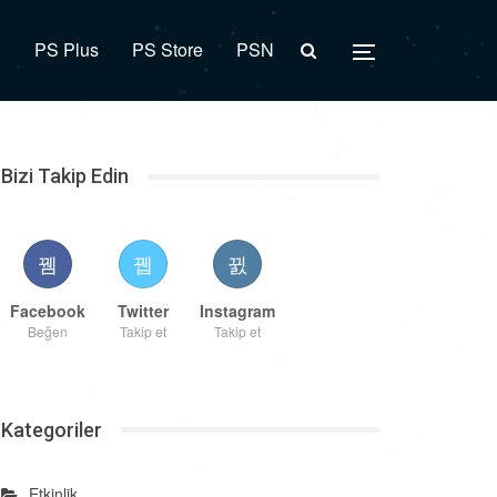
R
PS Plus
PS Store
PSN
Bizi Takip Edin
Facebook
Twitter
Instagram
Beğen
Takip et
Takip et
Kategoriler
Etkinlik