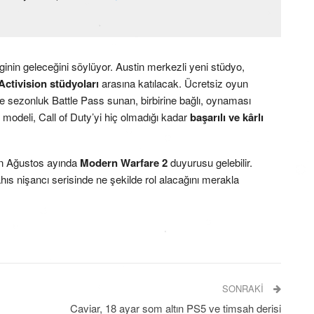
ginin geleceğini söylüyor. Austin merkezli yeni stüdyo,
Activision stüdyoları
arasına katılacak. Ücretsiz oyun
r ve sezonluk Battle Pass sunan, birbirine bağlı, oynaması
modeli, Call of Duty’yi hiç olmadığı kadar
başarılı ve kârlı
ın Ağustos ayında
Modern Warfare 2
duyurusu gelebilir.
ıs nişancı serisinde ne şekilde rol alacağını merakla
SONRAKI
Caviar, 18 ayar som altın PS5 ve timsah derisi