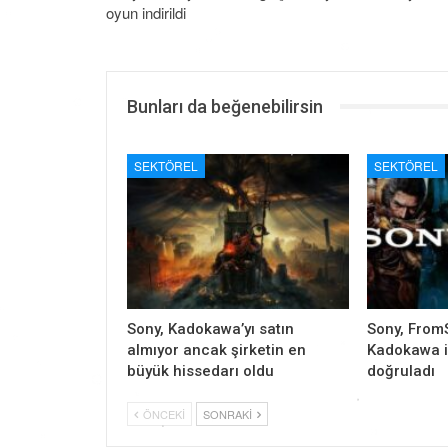
oyun indirildi
Bunları da beğenebilirsin
SEKTÖREL
SEKTÖREL
Sony, Kadokawa’yı satın
Sony, FromS
almıyor ancak şirketin en
Kadokawa il
büyük hissedarı oldu
doğruladı
ÖNCEKI
SONRAKI