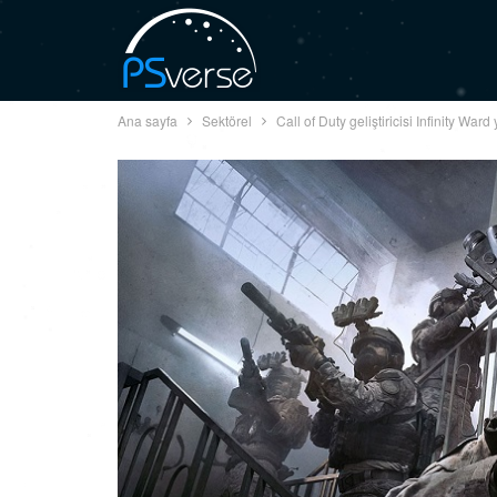
Ana sayfa
Sektörel
Call of Duty geliştiricisi Infinity Ward