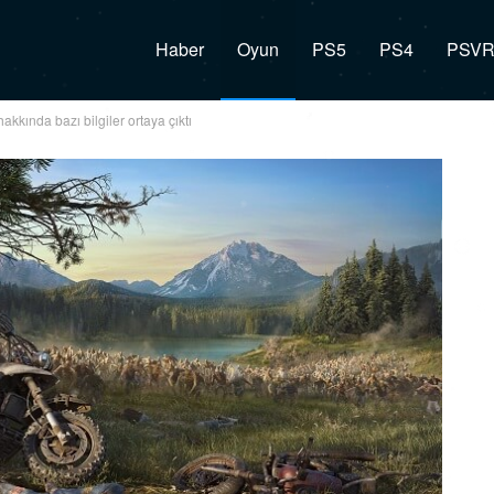
Haber
Oyun
PS5
PS4
PSV
kında bazı bilgiler ortaya çıktı