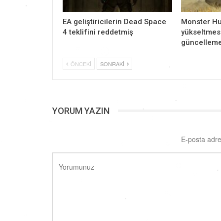
EA geliştiricilerin Dead Space
Monster Hu
4 teklifini reddetmiş
yükseltmesi
güncelleme
ÖNCEKI
SONRAKI
YORUM YAZIN
E-posta adre