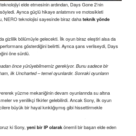
 teknolojiyi elde etmesinin ardından, Days Gone 2’nin
öyledi. Ayrıca güçlü hikaye anlatımını ve motosikleti
onu, NERO teknolojisi sayesinde biraz daha
teknik yönde
gizlilik bölümüyle gelecekti. İlk oyun biraz eleştiri alsa da
 performans gösterdiğini belirtti. Ayrıca şans verilseydi, Days
eğini öne sürdü.
dan önce yürüyebilmemiz gerekiyor. Bunu sadece bir
am, ilk Uncharted – temel oyunlardır. Sonraki oyunların
vererek yüzme mekaniğinin devam oyunlarında su altına
meler ve yenilikçi fikirler gelebilirdi. Ancak Sony, ilk oyun
lere büyük bir hayal kırıklığıymış gibi hissettirmekle
yoruz ki Sony,
yeni bir IP olarak
önemli bir başarı elde eden