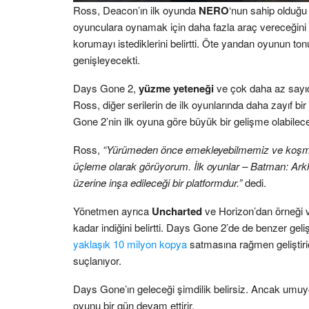
Ross, Deacon’ın ilk oyunda
NERO
‘nun sahip olduğu
oyunculara oynamak için daha fazla araç vereceğini s
korumayı istediklerini belirtti. Öte yandan oyunun t
genişleyecekti.
Days Gone 2,
yüzme yeteneği
ve çok daha az sayıda 
Ross, diğer serilerin de ilk oyunlarında daha zayıf bir
Gone 2’nin ilk oyuna göre büyük bir gelişme olabilec
Ross,
“Yürümeden önce emekleyebilmemiz ve koşma
üçleme olarak görüyorum. İlk oyunlar – Batman: Arkh
üzerine inşa edileceği bir platformdur.”
dedi.
Yönetmen ayrıca
Uncharted
ve Horizon’dan örneği 
kadar indiğini belirtti. Days Gone 2’de de benzer geliş
yaklaşık 10 milyon kopya
satmasına rağmen geliştirici
suçlanıyor.
Days Gone’ın geleceği şimdilik belirsiz. Ancak umu
oyunu bir gün devam ettirir.