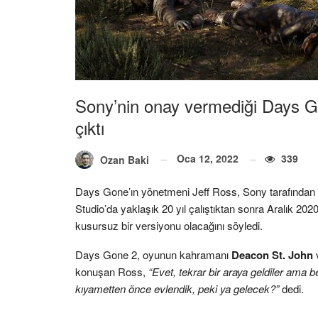
Sony’nin onay vermediği Days Go
çıktı
Oca 12, 2022
339
Ozan Baki
Days Gone’ın yönetmeni Jeff Ross, Sony tarafından
Studio’da yaklaşık 20 yıl çalıştıktan sonra Aralık 
kusursuz bir versiyonu olacağını söyledi.
Days Gone 2, oyunun kahramanı
Deacon St. John
konuşan Ross,
“Evet, tekrar bir araya geldiler ama b
kıyametten önce evlendik, peki ya gelecek?”
dedi.