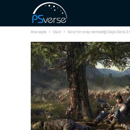
Ana sayfa
Oyun
Sony’nin onay vermediği Days Gone 2 hak