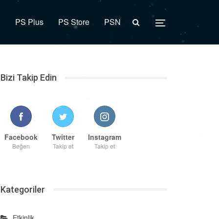
R
PS Plus
PS Store
PSN
Bizi Takip Edin
Facebook
Twitter
Instagram
Beğen
Takip et
Takip et
Kategoriler
Etkinlik