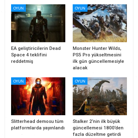
OYUN
OYUN
EA geliştiricilerin Dead
Monster Hunter Wilds,
Space 4 teklifini
PS5 Pro yükseltmesini
reddetmiş
ilk gün güncellemesiyle
alacak
OYUN
OYUN
Slitterhead demosu tüm
Stalker 2’nin ilk büyük
platformlarda yayınlandı
güncellemesi 1800’den
fazla düzeltme getirdi