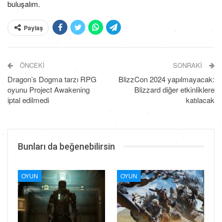
buluşalım.
Paylaş
ÖNCEKI
SONRAKI
Dragon’s Dogma tarzı RPG
BlizzCon 2024 yapılmayacak:
oyunu Project Awakening
Blizzard diğer etkinliklere
iptal edilmedi
katılacak
Bunları da beğenebilirsin
OYUN
OYUN