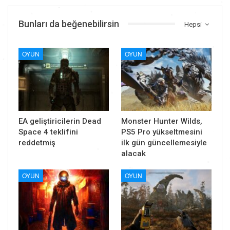
Bunları da beğenebilirsin
Hepsi
OYUN
OYUN
EA geliştiricilerin Dead
Monster Hunter Wilds,
Space 4 teklifini
PS5 Pro yükseltmesini
reddetmiş
ilk gün güncellemesiyle
alacak
OYUN
OYUN