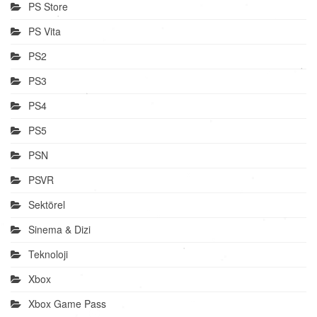
PS Store
PS Vita
PS2
PS3
PS4
PS5
PSN
PSVR
Sektörel
Sinema & Dizi
Teknoloji
Xbox
Xbox Game Pass