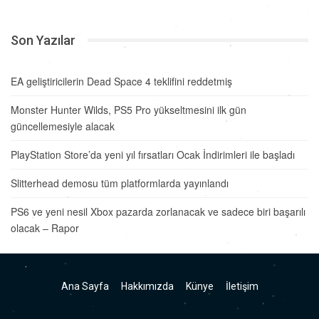
Son Yazılar
EA geliştiricilerin Dead Space 4 teklifini reddetmiş
Monster Hunter Wilds, PS5 Pro yükseltmesini ilk gün
güncellemesiyle alacak
PlayStation Store’da yeni yıl fırsatları Ocak İndirimleri ile başladı
Slitterhead demosu tüm platformlarda yayınlandı
PS6 ve yeni nesil Xbox pazarda zorlanacak ve sadece biri başarılı
olacak – Rapor
Ana Sayfa
Hakkımızda
Künye
İletişim