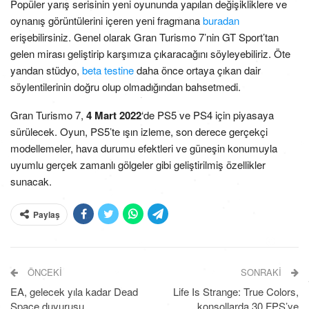
Popüler yarış serisinin yeni oyununda yapılan değişikliklere ve
oynanış görüntülerini içeren yeni fragmana
buradan
erişebilirsiniz. Genel olarak Gran Turismo 7’nin GT Sport’tan
gelen mirası geliştirip karşımıza çıkaracağını söyleyebiliriz. Öte
yandan stüdyo,
beta testine
daha önce ortaya çıkan dair
söylentilerinin doğru olup olmadığından bahsetmedi.
Gran Turismo 7,
4 Mart 2022
‘de PS5 ve PS4 için piyasaya
sürülecek. Oyun, PS5’te ışın izleme, son derece gerçekçi
modellemeler, hava durumu efektleri ve güneşin konumuyla
uyumlu gerçek zamanlı gölgeler gibi geliştirilmiş özellikler
sunacak.
Paylaş
ÖNCEKI
SONRAKI
EA, gelecek yıla kadar Dead
Life Is Strange: True Colors,
Space duyurusu
konsollarda 30 FPS’ye