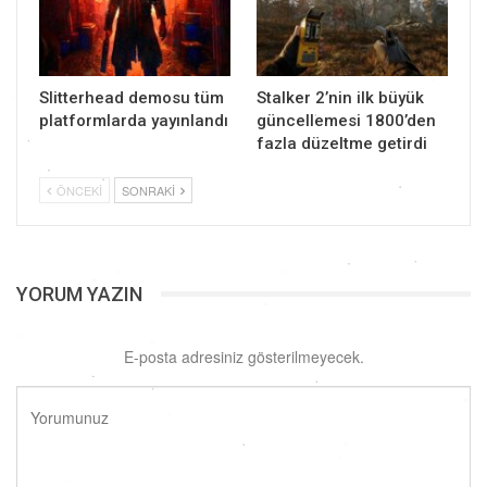
Slitterhead demosu tüm
Stalker 2’nin ilk büyük
platformlarda yayınlandı
güncellemesi 1800’den
fazla düzeltme getirdi
ÖNCEKI
SONRAKI
YORUM YAZIN
E-posta adresiniz gösterilmeyecek.