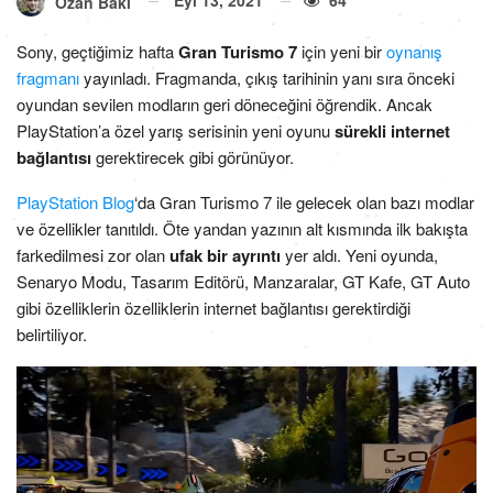
Ozan Baki
Sony, geçtiğimiz hafta
Gran Turismo 7
için yeni bir
oynanış
fragmanı
yayınladı. Fragmanda, çıkış tarihinin yanı sıra önceki
oyundan sevilen modların geri döneceğini öğrendik. Ancak
PlayStation’a özel yarış serisinin yeni oyunu
sürekli internet
bağlantısı
gerektirecek gibi görünüyor.
PlayStation Blog
‘da Gran Turismo 7 ile gelecek olan bazı modlar
ve özellikler tanıtıldı. Öte yandan yazının alt kısmında ilk bakışta
farkedilmesi zor olan
ufak bir ayrıntı
yer aldı. Yeni oyunda,
Senaryo Modu, Tasarım Editörü, Manzaralar, GT Kafe, GT Auto
gibi özelliklerin özelliklerin internet bağlantısı gerektirdiği
belirtiliyor.