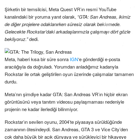
Şirketin bir temsilcisi, Meta Quest VR’ın resmi YouTube
kanalındaki bir yoruma yanıt olarak,
“GTA: San Andreas, ikimiz
de diğer projelere odaklanırken süresiz olarak beklemede.
Gelecekte Rockstar’daki arkadaşlarımızla çalışmayı dört gözle
bekliyoruz.”
dedi.
Meta, haberi kısa bir süre sonra
IGN
‘e gönderdiği e-posta
aracılığıyla da doğruladı. Yorumdan anladığımız kadarıyla
Rockstar ile ortak geliştirilen oyun üzerinde çalışmalar tamamen
durdu.
Meta’nın şimdiye kadar GTA: San Andreas VR’ın hiçbir ekran
görüntüsünü veya tanıtım videosu paylaşmaması nedeniyle
projenin ne kadar ilerlediği bilinmiyor.
Rockstar’ın sevilen oyunu, 2004’te piyasaya sürüldüğünde
zamanının ötesindeydi. San Andreas, GTA 3 ve Vice City’den
çok daha büyük bir açık dünyaya ve sürükleyici bir hikayeye