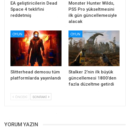
EA geliştiricilerin Dead
Monster Hunter Wilds,
Space 4 teklifini
PS5 Pro yükseltmesini
reddetmiş
ilk gün güncellemesiyle
alacak
OYUN
OYUN
Slitterhead demosu tüm
Stalker 2’nin ilk büyük
platformlarda yayınlandı
güncellemesi 1800’den
fazla düzeltme getirdi
ÖNCEKI
SONRAKI
YORUM YAZIN