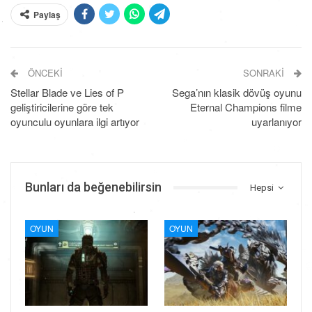
Paylaş
ÖNCEKI
SONRAKI
Stellar Blade ve Lies of P
Sega’nın klasik dövüş oyunu
geliştiricilerine göre tek
Eternal Champions filme
oyunculu oyunlara ilgi artıyor
uyarlanıyor
Bunları da beğenebilirsin
Hepsi
OYUN
OYUN