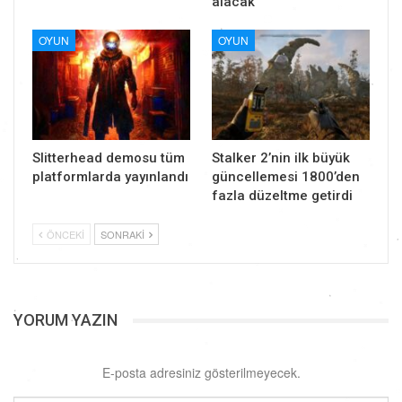
alacak
OYUN
OYUN
Slitterhead demosu tüm
Stalker 2’nin ilk büyük
platformlarda yayınlandı
güncellemesi 1800’den
fazla düzeltme getirdi
ÖNCEKI
SONRAKI
YORUM YAZIN
E-posta adresiniz gösterilmeyecek.