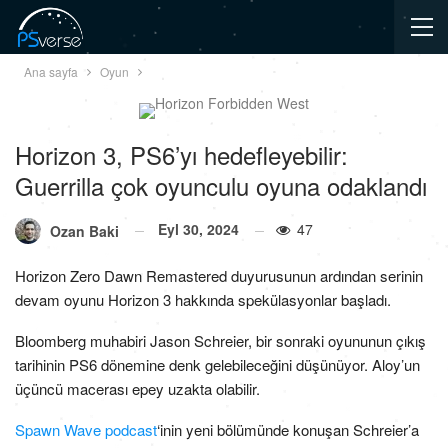
Ana sayfa
Oyun
Horizon 3, PS6’yı hedefleyebilir:
Guerrilla çok oyunculu oyuna odaklandı
Eyl 30, 2024
47
Ozan Baki
Horizon Zero Dawn Remastered duyurusunun ardından serinin
devam oyunu Horizon 3 hakkında spekülasyonlar başladı.
Bloomberg muhabiri Jason Schreier, bir sonraki oyununun çıkış
tarihinin PS6 dönemine denk gelebileceğini düşünüyor. Aloy’un
üçüncü macerası epey uzakta olabilir.
Spawn Wave podcast
‘inin yeni bölümünde konuşan Schreier’a