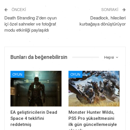
ÖNCEKI
SONRAKI
Death Stranding 2’den oyun
Deadlock, hilecileri
içi özel sahneler ve fotoğraf
kurbağaya dönüştürüyor
modu etkinliği paylaşıldı
Bunları da beğenebilirsin
Hepsi
OYUN
OYUN
EA geliştiricilerin Dead
Monster Hunter Wilds,
Space 4 teklifini
PS5 Pro yükseltmesini
reddetmiş
ilk gün güncellemesiyle