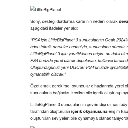
Sony, desteği durdurma kararının nedeni olarak
deva
aşağıdaki ifadeler yer aldı:
“PS4 için LittleBigPlanet 3 sunucularının Ocak 2024
eden teknik sorunlar nedeniyle, sunucuların süresiz o
LittleBigPlanet 3 için yarattıklarına erişim de dahil 
PS4’ünüzde yerel olarak depolanan, kullanıcı tarafınd
Oluşturduğunuz yeni UGC’ler PS4’ünüzde oynatılabili
oynanabilir olacak.”
Özetlemek gerekirse, oyuncular cihazlarında yerel olar
sunucularla bağlantısı kesilse bile içerik oluşturup oy
LittleBigPlanet 3 sunucularının çevrimdışı olması büy
tarafından oluşturulan
içerik okyanusuna
erişim kapa
oluşturulan seviyeleri bile oynamaya olanak tanıyord