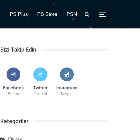
R
PS Plus
PS Store
PSN
Bizi Takip Edin
Facebook
Twitter
Instagram
Beğen
Takip et
Takip et
Kategoriler
Etkinlik