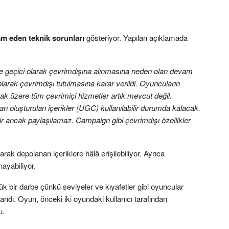
m eden teknik sorunları
gösteriyor. Yapılan açıklamada
’te geçici olarak çevrimdışına alınmasına neden olan devam
larak çevrimdışı tutulmasına karar verildi. Oyuncuların
olmak üzere tüm çevrimiçi hizmetler artık mevcut değil.
an oluşturulan içerikler (UGC) kullanılabilir durumda kalacak.
r ancak paylaşılamaz. Campaign gibi çevrimdışı özellikler
ak depolanan içeriklere hâlâ erişilebiliyor. Ayrıca
nayabiliyor.
ük bir darbe çünkü seviyeler ve kıyafetler gibi oyuncular
ndı. Oyun, önceki iki oyundaki kullanıcı tarafından
u.