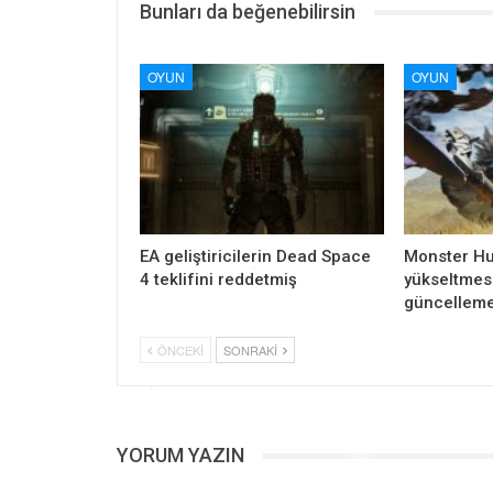
Bunları da beğenebilirsin
OYUN
OYUN
EA geliştiricilerin Dead Space
Monster Hu
4 teklifini reddetmiş
yükseltmesi
güncelleme
ÖNCEKI
SONRAKI
YORUM YAZIN