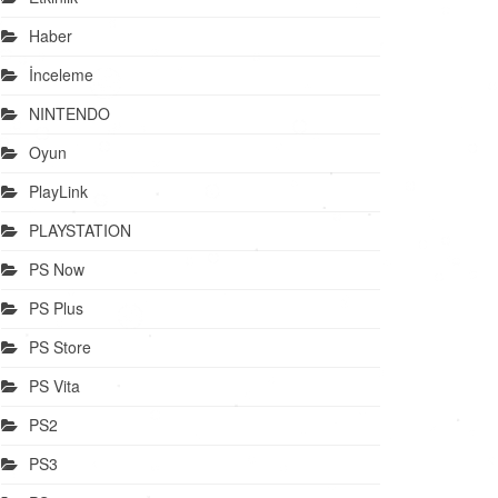
Haber
İnceleme
NINTENDO
Oyun
PlayLink
PLAYSTATION
PS Now
PS Plus
PS Store
PS Vita
PS2
PS3