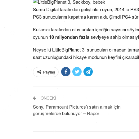
Sumo Digital tarafından geliştirilen oyun, 2014’te PS3
PS3 sunucularını kapatma kararı aldı. Şimdi PS4 sür
Kullanıcı tarafından oluşturulan içeriğin sayısını 
oyunun
10 milyondan fazla
seviyeye sahip olmasıy
Neyse ki LittleBigPlanet 3, sunucuları olmadan ta
saat uzunluğundaki hikaye modunun keyfini çıkarabili
Paylaş
ÖNCEKI
Sony, Paramount Pictures’ı satın almak için
görüşmelerde bulunuyor – Rapor