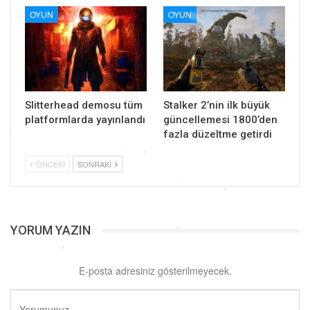
OYUN
OYUN
Slitterhead demosu tüm
Stalker 2’nin ilk büyük
platformlarda yayınlandı
güncellemesi 1800’den
fazla düzeltme getirdi
ÖNCEKI
SONRAKI
YORUM YAZIN
E-posta adresiniz gösterilmeyecek.