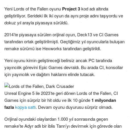
Yeni Lords of the Fallen oyunu
Project 3
kod adı altında
geliştiriliyor. Serideki ilk iki oyun da aynı proje adını taşıyordu ve
dokuz yıl arayla piyasaya sürüldü.
2014’te piyasaya sürülen orijinal oyun, Deck13 ve CI Games
tarafından ortak geliştirilmişti. Geçtiğimiz yıl oyuncularla buluşan
remake sürümü ise Hexworks tarafından geliştirildi.
Yeni oyunu kimin geliştireceği belirsiz ancak PC tarafında
yayıncılık görevini Epic Games devraldı. Bu arada CI, konsollar
için yayıncılık ve dağıtım haklarını elinde tutacak.
Unreal Engine 5 ile 2023’te geri dönen Lords of the Fallen, CI
Games için sürpriz bir hit oldu ve ilk 10 günde
1 milyondan
fazla
kopya sattı
. Devam oyunu duyurusu sürpriz olmadı.
Orijinal oyundaki olaylardan 1.000 yıl sonrasında geçen
remake’te Adyr adlı bir iblis Tanrı’yı ​​devirmek için görevde olan