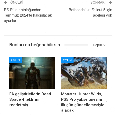
ÖNCEKI
SONRAKI
PS Plus kataloğundan
Bethesda’nın Fallout 5 için
Temmuz 2024’te kaldırılacak
acelesi yok
oyunlar
Bunları da beğenebilirsin
Hepsi
OYUN
OYUN
EA geliştiricilerin Dead
Monster Hunter Wilds,
Space 4 teklifini
PS5 Pro yükseltmesini
reddetmiş
ilk gün güncellemesiyle
alacak