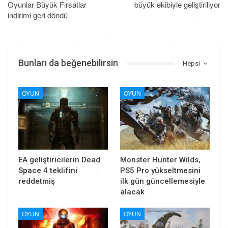
Oyunlar Büyük Fırsatlar
büyük ekibiyle geliştiriliyor
indirimi geri döndü
Bunları da beğenebilirsin
Hepsi
OYUN
OYUN
EA geliştiricilerin Dead
Monster Hunter Wilds,
Space 4 teklifini
PS5 Pro yükseltmesini
reddetmiş
ilk gün güncellemesiyle
alacak
OYUN
OYUN