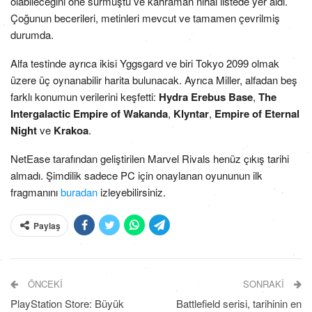
olabileceğini öne sürmüştü ve kahraman nihai listede yer aldı.
Çoğunun becerileri, metinleri mevcut ve tamamen çevrilmiş
durumda.
Alfa testinde ayrıca ikisi Yggsgard ve biri Tokyo 2099 olmak
üzere üç oynanabilir harita bulunacak. Ayrıca Miller, alfadan beş
farklı konumun verilerini keşfetti:
Hydra Erebus Base
,
The
Intergalactic Empire of Wakanda
,
Klyntar
,
Empire of Eternal
Night
ve
Krakoa
.
NetEase tarafından geliştirilen Marvel Rivals henüz çıkış tarihi
almadı. Şimdilik sadece PC için onaylanan oyununun ilk
fragmanını
buradan
izleyebilirsiniz.
Paylaş
ÖNCEKI
SONRAKI
PlayStation Store: Büyük
Battlefield serisi, tarihinin en