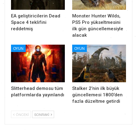
EA geliştiricilerin Dead
Monster Hunter Wilds,
Space 4 teklifini
PS5 Pro yükseltmesini
reddetmiş
ilk gün güncellemesiyle
alacak
OYUN
OYUN
Slitterhead demosu tüm
Stalker 2’nin ilk büyük
platformlarda yayınlandı
güncellemesi 1800’den
fazla düzeltme getirdi
ÖNCEKI
SONRAKI