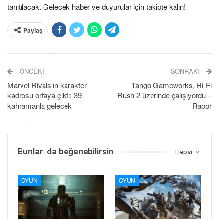
tanıtılacak. Gelecek haber ve duyurular için takipte kalın!
Paylaş
ÖNCEKI
SONRAKI
Marvel Rivals’ın karakter
Tango Gameworks, Hi-Fi
kadrosu ortaya çıktı: 39
Rush 2 üzerinde çalışıyordu –
kahramanla gelecek
Rapor
Bunları da beğenebilirsin
Hepsi
OYUN
OYUN