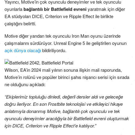
Yayıncı, Motive’in çok oyunculu deneyimler ve tek oyunculu
oyunlarla
bağlantılı bir Battlefield evreni
yaratmak için diğer
EA stüdyoları DICE, Criterion ve Ripple Effect ile birlikte
çalıştığını belirtti.
Motive diğer yandan tek oyunculu Iron Man oyunu üzerinde
çalışmalarını sürdürüyor. Unreal Engine 5 ile geliştirilen oyunun
açık dünya olacağı
bildiriliyordu.
Wilson, EA’in 2024 mali yılının sonuna ilişkin mali raporunda,
Motive’in rolünü ve popüler birinci şahıs nişancı serisi için sırada
ne olduğunu açıkladı:
“Ekiplerimiz topluluğu dinledi, değerli dersler aldı ve geleceğe
doğru ilerliyor. En son Frostbite teknolojisi ve etkileyici hikaye
anlatımıyla donanmış Motive, bağlantılı çok oyunculu ve tek
oyunculu deneyimler aracılığıyla bir Battlefield evreni oluşturmak
için DICE, Criterion ve Ripple Effect’e katılıyor.”