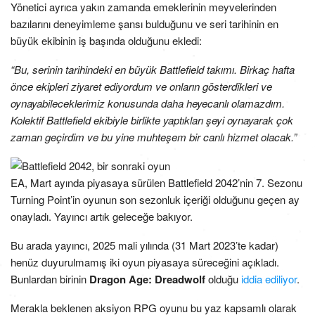
Yönetici ayrıca yakın zamanda emeklerinin meyvelerinden
bazılarını deneyimleme şansı bulduğunu ve seri tarihinin en
büyük ekibinin iş başında olduğunu ekledi:
“Bu, serinin tarihindeki en büyük Battlefield takımı. Birkaç hafta
önce ekipleri ziyaret ediyordum ve onların gösterdikleri ve
oynayabileceklerimiz konusunda daha heyecanlı olamazdım.
Kolektif Battlefield ekibiyle birlikte yaptıkları şeyi oynayarak çok
zaman geçirdim ve bu yine muhteşem bir canlı hizmet olacak.”
EA, Mart ayında piyasaya sürülen Battlefield 2042’nin 7. Sezonu
Turning Point’in oyunun son sezonluk içeriği olduğunu geçen ay
onayladı. Yayıncı artık geleceğe bakıyor.
Bu arada yayıncı, 2025 mali yılında (31 Mart 2023’te kadar)
henüz duyurulmamış iki oyun piyasaya süreceğini açıkladı.
Bunlardan birinin
Dragon Age: Dreadwolf
olduğu
iddia ediliyor
.
Merakla beklenen aksiyon RPG oyunu bu yaz kapsamlı olarak