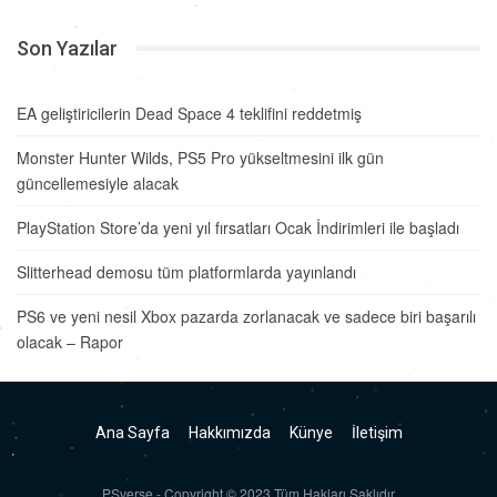
Son Yazılar
EA geliştiricilerin Dead Space 4 teklifini reddetmiş
Monster Hunter Wilds, PS5 Pro yükseltmesini ilk gün
güncellemesiyle alacak
PlayStation Store’da yeni yıl fırsatları Ocak İndirimleri ile başladı
Slitterhead demosu tüm platformlarda yayınlandı
PS6 ve yeni nesil Xbox pazarda zorlanacak ve sadece biri başarılı
olacak – Rapor
Ana Sayfa
Hakkımızda
Künye
İletişim
PSverse - Copyright © 2023 Tüm Hakları Saklıdır