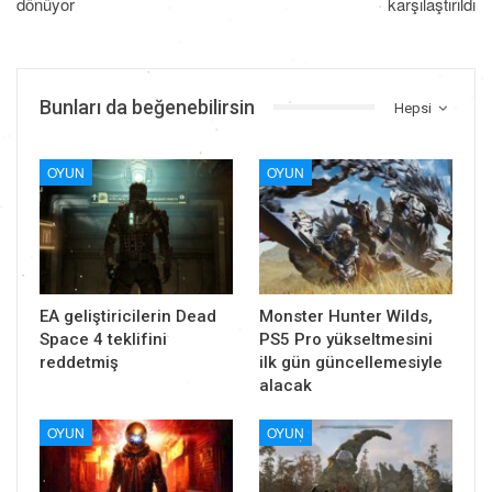
dönüyor
karşılaştırıldı
Bunları da beğenebilirsin
Hepsi
OYUN
OYUN
EA geliştiricilerin Dead
Monster Hunter Wilds,
Space 4 teklifini
PS5 Pro yükseltmesini
reddetmiş
ilk gün güncellemesiyle
alacak
OYUN
OYUN