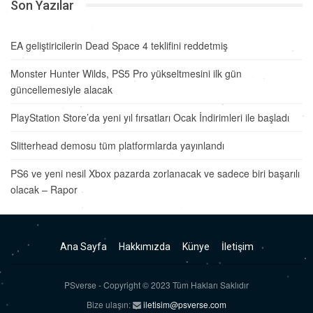
Son Yazılar
EA geliştiricilerin Dead Space 4 teklifini reddetmiş
Monster Hunter Wilds, PS5 Pro yükseltmesini ilk gün
güncellemesiyle alacak
PlayStation Store’da yeni yıl fırsatları Ocak İndirimleri ile başladı
Slitterhead demosu tüm platformlarda yayınlandı
PS6 ve yeni nesil Xbox pazarda zorlanacak ve sadece biri başarılı
olacak – Rapor
Ana Sayfa
Hakkımızda
Künye
İletişim
PSverse - Copyright © 2023 Tüm Hakları Saklıdır
Bize ulaşın:
iletisim@psverse.com