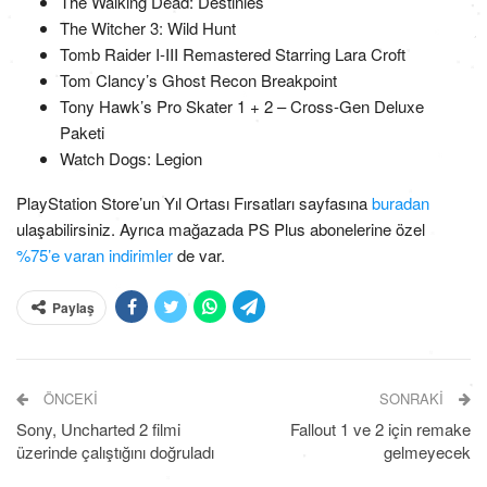
The Walking Dead: Destinies
The Witcher 3: Wild Hunt
Tomb Raider I-III Remastered Starring Lara Croft
Tom Clancy’s Ghost Recon Breakpoint
Tony Hawk’s Pro Skater 1 + 2 – Cross-Gen Deluxe
Paketi
Watch Dogs: Legion
PlayStation Store’un Yıl Ortası Fırsatları sayfasına
buradan
ulaşabilirsiniz. Ayrıca mağazada PS Plus abonelerine özel
%75’e varan indirimler
de var.
Paylaş
ÖNCEKI
SONRAKI
Sony, Uncharted 2 filmi
Fallout 1 ve 2 için remake
üzerinde çalıştığını doğruladı
gelmeyecek