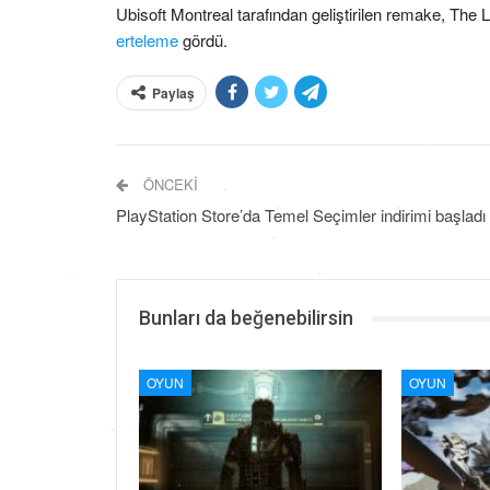
Ubisoft Montreal tarafından geliştirilen remake, T
erteleme
gördü.
Paylaş
ÖNCEKI
PlayStation Store’da Temel Seçimler indirimi başladı
Bunları da beğenebilirsin
OYUN
OYUN