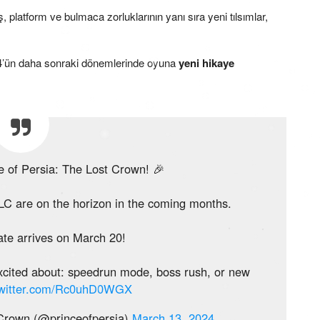
platform ve bulmaca zorluklarının yanı sıra yeni tılsımlar,
024’ün daha sonraki dönemlerinde oyuna
yeni hikaye
e of Persia: The Lost Crown! 🎉
LC are on the horizon in the coming months.
ate arrives on March 20!
cited about: speedrun mode, boss rush, or new
twitter.com/Rc0uhD0WGX
Crown (@princeofpersia)
March 13, 2024