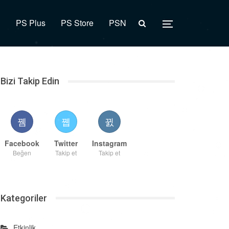
R
PS Plus
PS Store
PSN
Bizi Takip Edin
Facebook
Twitter
Instagram
Beğen
Takip et
Takip et
Kategoriler
Etkinlik