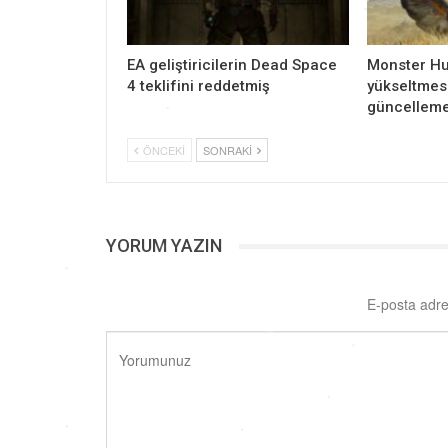
EA geliştiricilerin Dead Space
Monster Hu
4 teklifini reddetmiş
yükseltmesi
güncelleme
ÖNCEKI
SONRAKI
YORUM YAZIN
E-posta adre