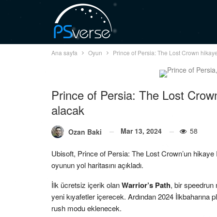
Ana sayfa
Oyun
Prince of Persia: The Lost Crown hikaye 
Prince of Persia: The Lost Crown
alacak
Mar 13, 2024
58
Ozan Baki
Ubisoft, Prince of Persia: The Lost Crown’un hikaye D
oyunun yol haritasını açıkladı.
İlk ücretsiz içerik olan
Warrior’s Path
, bir speedrun
yeni kıyafetler içerecek. Ardından 2024 İlkbaharına p
rush modu eklenecek.