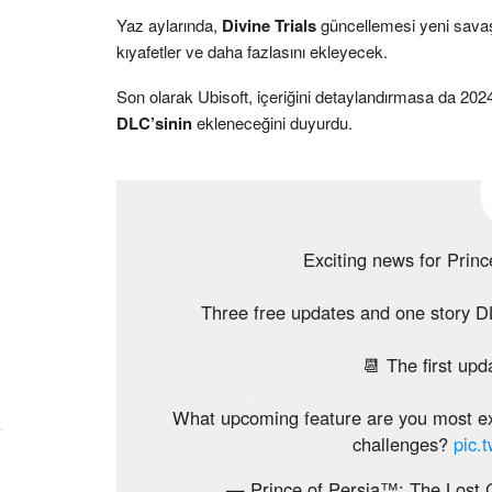
Yaz aylarında,
Divine Trials
güncellemesi yeni savaş, 
kıyafetler ve daha fazlasını ekleyecek.
Son olarak Ubisoft, içeriğini detaylandırmasa da 2
DLC’sinin
ekleneceğini duyurdu.
Exciting news for Princ
Three free updates and one story D
📆 The first upd
What upcoming feature are you most ex
challenges?
pic.
— Prince of Persia™: The Lost 