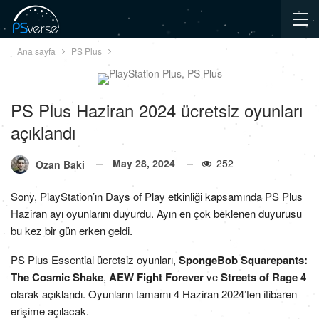
Ana sayfa
PS Plus
PS Plus Haziran 2024 ücretsiz oyunları
açıklandı
May 28, 2024
252
Ozan Baki
Sony, PlayStation’ın Days of Play etkinliği kapsamında PS Plus
Haziran ayı oyunlarını duyurdu. Ayın en çok beklenen duyurusu
bu kez bir gün erken geldi.
PS Plus Essential ücretsiz oyunları,
SpongeBob Squarepants:
The Cosmic Shake
,
AEW Fight Forever
ve
Streets of Rage 4
olarak açıklandı. Oyunların tamamı 4 Haziran 2024’ten itibaren
erişime açılacak.