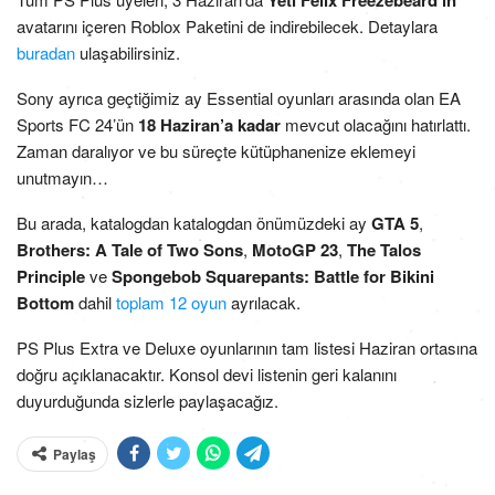
Yeti Felix Freezebeard’ın
avatarını içeren Roblox Paketini de indirebilecek. Detaylara
buradan
ulaşabilirsiniz.
Sony ayrıca geçtiğimiz ay Essential oyunları arasında olan EA
Sports FC 24’ün
18 Haziran’a kadar
mevcut olacağını hatırlattı.
Zaman daralıyor ve bu süreçte kütüphanenize eklemeyi
unutmayın…
Bu arada, katalogdan katalogdan önümüzdeki ay
GTA 5
,
Brothers: A Tale of Two Sons
,
MotoGP 23
,
The Talos
Principle
ve
Spongebob Squarepants: Battle for Bikini
Bottom
dahil
toplam 12 oyun
ayrılacak.
PS Plus Extra ve Deluxe oyunlarının tam listesi Haziran ortasına
doğru açıklanacaktır. Konsol devi listenin geri kalanını
duyurduğunda sizlerle paylaşacağız.
Paylaş