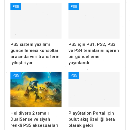
PS5
PS5
PS5 sistem yazılımı
PS5 için PS1, PS2, PS3
güncellemesi konsollar
ve PS4 temalarını içeren
arasında veri transferini
bir güncelleme
iyileştiriyor
yayınlandı
PS5
PS5
Helldivers 2 temalı
PlayStation Portal için
DualSense ve siyah
bulut akış özelliği beta
renkli PS5 aksesuarları
olarak geldi