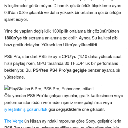
iyileştirmeler görünmüyor. Dinamik çözünürlük ölçekleme ayarı
0.6’dan 0.8’e çıkarıldı ve daha yüksek bir ortalama çözünürlüğe
işaret ediyor.
Yine de yapılan değişiklik 1300p’lik ortalama bir çözünürlükten
1800p’ye
bir sıçrama anlamına gelebilir. Ayrıca Su kalitesi gibi
bazı grafik detayları Yüksek’ten Ultra’ya yükseltildi.
PS5 Pro, standart PS5 ile aynı CPU’yu (%10 daha yüksek saat
hızı) paylaşırken, GPU tarafında 30 TFLOP’luk bir performans
bekleniyor. Bu,
PS4’ten PS4 Pro’ya geçişle
benzer ayarda bir
yükseltme.
Öte yandan PS5 Pro’da çalışan oyunlar, grafik kalitesinden veya
performanstan ödün vermeden ışın izleme çalıştırma veya
iyileştirilmiş çözünürlük
gibi değişikliklerle öne çıkabilir.
The Verge
‘ün Nisan ayındaki raporuna göre Sony, geliştiricilerin
PS5 Pro uyumlu oyunlarını sertifikasyon ve güncellemeler için