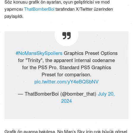
Söz konusu grafik ön ayarları, oyun geliştiricisi ve mod
yapımcısı
ThatBomberBoi
tarafından X/Twitter üzerinden
paylaşıldı.
#NoMansSkySpoilers
Graphics Preset Options
for "Trinity", the apparent internal codename
for the PS5 Pro. Standard PS5 Graphics
Preset for comparison.
pic.twitter.com/yY4eBQSbNV
— ThatBomberBoi (@bomber_that)
July 20,
2024
Grafik ön ayarına bakılırsa, No Man’s Sky için çok büyük görsel