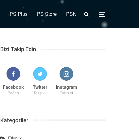
R
PS Plus
PS Store
PSN
Bizi Takip Edin
Facebook
Twitter
Instagram
Beğen
Takip et
Takip et
Kategoriler
Etkinlik