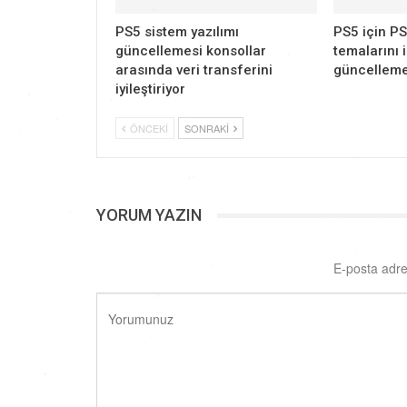
PS5 sistem yazılımı
PS5 için PS
güncellemesi konsollar
temalarını 
arasında veri transferini
güncelleme
iyileştiriyor
ÖNCEKI
SONRAKI
YORUM YAZIN
E-posta adre