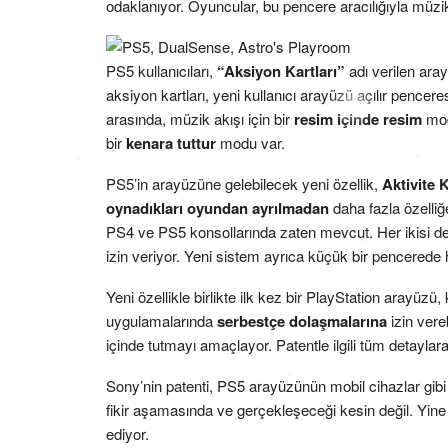
odaklanıyor. Oyuncular, bu pencere aracılığıyla müzik
PS5 kullanıcıları,
“Aksiyon Kartları”
adı verilen aray
aksiyon kartları, yeni kullanıcı arayüzü açılır pencere
arasında, müzik akışı için bir
resim içinde resim
mod
bir
kenara tuttur
modu var.
PS5’in arayüzüne gelebilecek yeni özellik,
Aktivite K
oynadıkları oyundan ayrılmadan
daha fazla özelliğ
PS4 ve PS5 konsollarında zaten mevcut. Her ikisi d
izin veriyor. Yeni sistem ayrıca küçük bir pencerede h
Yeni özellikle birlikte ilk kez bir PlayStation arayüz
uygulamalarında
serbestçe dolaşmalarına
izin vere
içinde tutmayı amaçlayor. Patentle ilgili tüm detaylar
Sony’nin patenti, PS5 arayüzünün mobil cihazlar gib
fikir aşamasında ve gerçekleşeceği kesin değil. Yine d
ediyor.