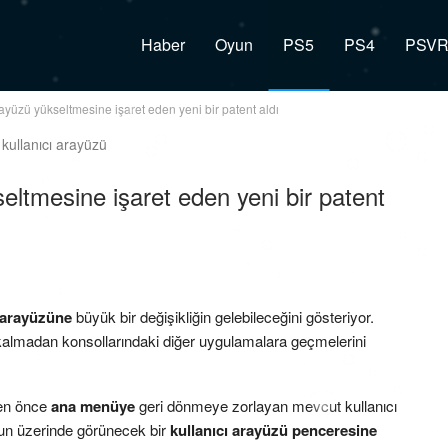
Haber
Oyun
PS5
PS4
PSV
ayüzü yükseltmesine işaret eden yeni bir patent aldı
eltmesine işaret eden yeni bir patent
 arayüzüne
büyük bir değişikliğin gelebileceğini gösteriyor.
kalmadan konsollarındaki diğer uygulamalara geçmelerini
den önce
ana menüye
geri dönmeye zorlayan mevcut kullanıcı
oyun üzerinde görünecek bir
kullanıcı arayüzü penceresine