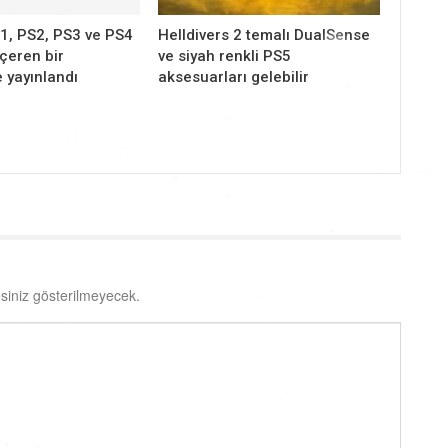
1, PS2, PS3 ve PS4
Helldivers 2 temalı DualSense
içeren bir
ve siyah renkli PS5
 yayınlandı
aksesuarları gelebilir
siniz gösterilmeyecek.