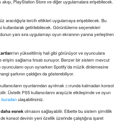
 akışı, PlayStation Store ve diğer uygulamalara erişebilecek.
üz aracılığıyla tercih ettikleri uygulamaya erişebilecek. Bu
si kullanılarak getirilebilecek. Görüntüleme seçenekleri
unun yanı sıra uygulamayı oyun ekranının yanına yerleştiren
artları
‘nın yükseltilmiş hali gibi görünüyor ve oyunculara
e erişim sağlama fırsatı sunuyor. Benzer bir sistem mevcut
e oyuncuların oyun oynarken Spotify’da müzik dinlemesine
angi şarkının çaldığını da gösterebiliyor.
ü, kullanıcıların oyunlarından ayrılmak zorunda kalmadan konsol
bilir. Üstelik PS5 kullanıcılarını arayüzle etkileşimde ve oyun
a
buradan
ulaşabilirsiniz.
i
daha esnek
olmasını sağlayabilir. Elbette bu sistem şimdilik
e konsol devinin yeni özellik üzerinde çalıştığına işaret