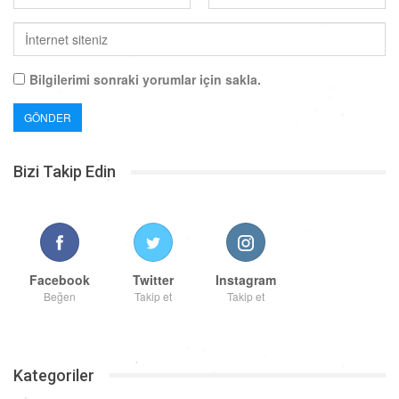
Bilgilerimi sonraki yorumlar için sakla.
Bizi Takip Edin
Facebook
Twitter
Instagram
Beğen
Takip et
Takip et
Kategoriler