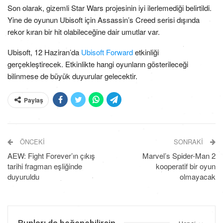
Son olarak, gizemli Star Wars projesinin iyi ilerlemediği belirtildi.
Yine de oyunun Ubisoft için Assassin’s Creed serisi dışında
rekor kıran bir hit olabileceğine dair umutlar var.
Ubisoft, 12 Haziran’da
Ubisoft Forward
etkinliği
gerçekleştirecek. Etkinlikte hangi oyunların gösterileceği
bilinmese de büyük duyurular gelecektir.
Paylaş
ÖNCEKI
SONRAKI
AEW: Fight Forever’ın çıkış
Marvel’s Spider-Man 2
tarihi fragman eşliğinde
kooperatif bir oyun
duyuruldu
olmayacak