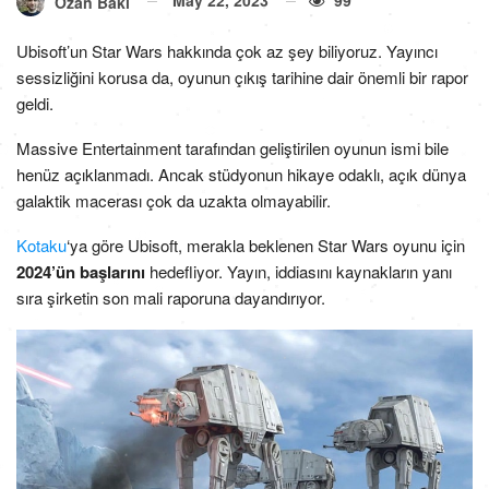
Ozan Baki
Ubisoft’un Star Wars hakkında çok az şey biliyoruz. Yayıncı
sessizliğini korusa da, oyunun çıkış tarihine dair önemli bir rapor
geldi.
Massive Entertainment tarafından geliştirilen oyunun ismi bile
henüz açıklanmadı. Ancak stüdyonun hikaye odaklı, açık dünya
galaktik macerası çok da uzakta olmayabilir.
Kotaku
‘ya göre Ubisoft, merakla beklenen Star Wars oyunu için
2024’ün başlarını
hedefliyor. Yayın, iddiasını kaynakların yanı
sıra şirketin son mali raporuna dayandırıyor.