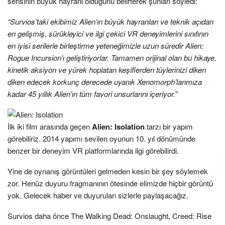
serisinin büyük hayranı olduğunu belirterek şunları söyledi:
“Survios’taki ekibimiz Alien’ın büyük hayranları ve teknik açıdan
en gelişmiş, sürükleyici ve ilgi çekici VR deneyimlerini sınıfının
en iyisi serilerle birleştirme yeteneğimizle uzun süredir Alien:
Rogue Incursion’ı geliştiriyorlar. Tamamen orijinal olan bu hikaye,
kinetik aksiyon ve yürek hoplatan keşiflerden tüylerinizi diken
diken edecek korkunç derecede uyanık Xenomorph’larımıza
kadar 45 yıllık Alien’ın tüm favori unsurlarını içeriyor.”
İlk iki film arasında geçen
Alien: Isolation
tarzı bir yapım
görebiliriz. 2014 yapımı sevilen oyunun 10. yıl dönümünde
benzer bir deneyim VR platformlarında ilgi görebilirdi.
Yine de oynanış görüntüleri gelmeden kesin bir şey söylemek
zor. Henüz duyuru fragmanının ötesinde elimizde hiçbir görüntü
yok. Gelecek haber ve duyuruları sizlerle paylaşacağız.
Survios daha önce The Walking Dead: Onslaught, Creed: Rise