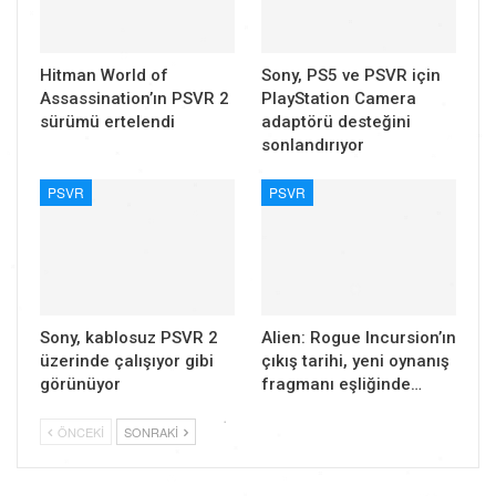
Hitman World of
Sony, PS5 ve PSVR için
Assassination’ın PSVR 2
PlayStation Camera
sürümü ertelendi
adaptörü desteğini
sonlandırıyor
PSVR
PSVR
Sony, kablosuz PSVR 2
Alien: Rogue Incursion’ın
üzerinde çalışıyor gibi
çıkış tarihi, yeni oynanış
görünüyor
fragmanı eşliğinde…
ÖNCEKI
SONRAKI