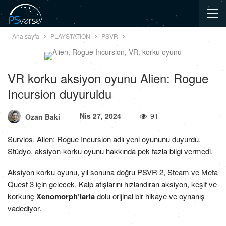
Ana sayfa
PLAYSTATION
PSVR
VR korku aksiyon oyunu Alien: Rogue
Incursion duyuruldu
Nis 27, 2024
91
Ozan Baki
Survios, Alien: Rogue Incursion adlı yeni oyununu duyurdu.
Stüdyo, aksiyon-korku oyunu hakkında pek fazla bilgi vermedi.
Aksiyon korku oyunu, yıl sonuna doğru PSVR 2, Steam ve Meta
Quest 3 için gelecek. Kalp atışlarını hızlandıran aksiyon, keşif ve
korkunç
Xenomorph’larla
dolu orijinal bir hikaye ve oynanış
vadediyor.