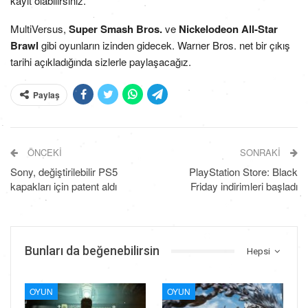
kayıt olabilirsiniz.
MultiVersus,
Super Smash Bros.
ve
Nickelodeon All-Star
Brawl
gibi oyunların izinden gidecek. Warner Bros. net bir çıkış
tarihi açıkladığında sizlerle paylaşacağız.
Paylaş
ÖNCEKI
SONRAKI
Sony, değiştirilebilir PS5
PlayStation Store: Black
kapakları için patent aldı
Friday indirimleri başladı
Bunları da beğenebilirsin
Hepsi
OYUN
OYUN