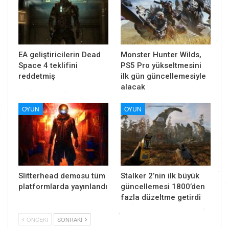
EA geliştiricilerin Dead
Monster Hunter Wilds,
Space 4 teklifini
PS5 Pro yükseltmesini
reddetmiş
ilk gün güncellemesiyle
alacak
OYUN
OYUN
Slitterhead demosu tüm
Stalker 2’nin ilk büyük
platformlarda yayınlandı
güncellemesi 1800’den
fazla düzeltme getirdi
ÖNCEKI
SONRAKI