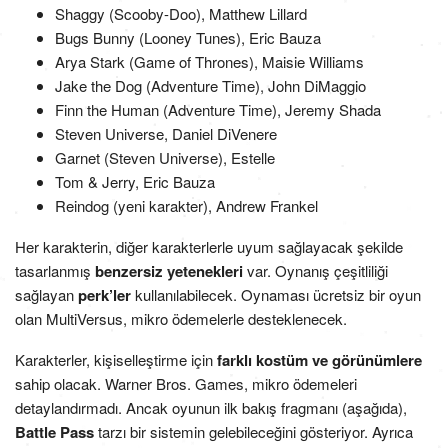
Shaggy (Scooby-Doo), Matthew Lillard
Bugs Bunny (Looney Tunes), Eric Bauza
Arya Stark (Game of Thrones), Maisie Williams
Jake the Dog (Adventure Time), John DiMaggio
Finn the Human (Adventure Time), Jeremy Shada
Steven Universe, Daniel DiVenere
Garnet (Steven Universe), Estelle
Tom & Jerry, Eric Bauza
Reindog (yeni karakter), Andrew Frankel
Her karakterin, diğer karakterlerle uyum sağlayacak şekilde
tasarlanmış
benzersiz yetenekleri
var. Oynanış çeşitliliği
sağlayan
perk’ler
kullanılabilecek. Oynaması ücretsiz bir oyun
olan MultiVersus, mikro ödemelerle desteklenecek.
Karakterler, kişiselleştirme için
farklı kostüm ve görünümlere
sahip olacak. Warner Bros. Games, mikro ödemeleri
detaylandırmadı. Ancak oyunun ilk bakış fragmanı (aşağıda),
Battle Pass
tarzı bir sistemin gelebileceğini gösteriyor. Ayrıca