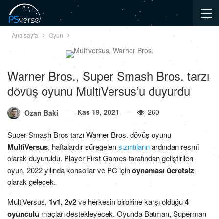
Ana sayfa
Oyun
Warner Bros., Super Smash Bros. tarzı
dövüş oyunu MultiVersus’u duyurdu
Kas 19, 2021
260
Ozan Baki
Super Smash Bros tarzı Warner Bros. dövüş oyunu
MultiVersus
, haftalardır süregelen
sızıntıların
ardından resmi
olarak duyuruldu. Player First Games tarafından geliştirilen
oyun, 2022 yılında konsollar ve PC için
oynaması ücretsiz
olarak gelecek.
MultiVersus,
1v1, 2v2
ve herkesin birbirine karşı olduğu
4
oyunculu
maçları destekleyecek. Oyunda Batman, Superman