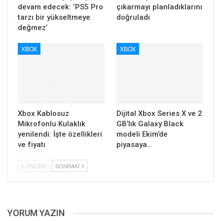
devam edecek: ‘PS5 Pro
çıkarmayı planladıklarını
tarzı bir yükseltmeye
doğruladı
değmez’
XBOX
XBOX
Xbox Kablosuz
Dijital Xbox Series X ve 2
Mikrofonlu Kulaklık
GB’lık Galaxy Black
yenilendi: İşte özellikleri
modeli Ekim’de
ve fiyatı
piyasaya…
ÖNCEKI
SONRAKI
YORUM YAZIN