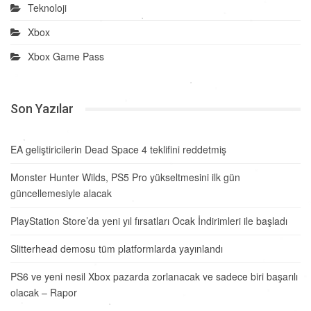
Teknoloji
Xbox
Xbox Game Pass
Son Yazılar
EA geliştiricilerin Dead Space 4 teklifini reddetmiş
Monster Hunter Wilds, PS5 Pro yükseltmesini ilk gün
güncellemesiyle alacak
PlayStation Store’da yeni yıl fırsatları Ocak İndirimleri ile başladı
Slitterhead demosu tüm platformlarda yayınlandı
PS6 ve yeni nesil Xbox pazarda zorlanacak ve sadece biri başarılı
olacak – Rapor