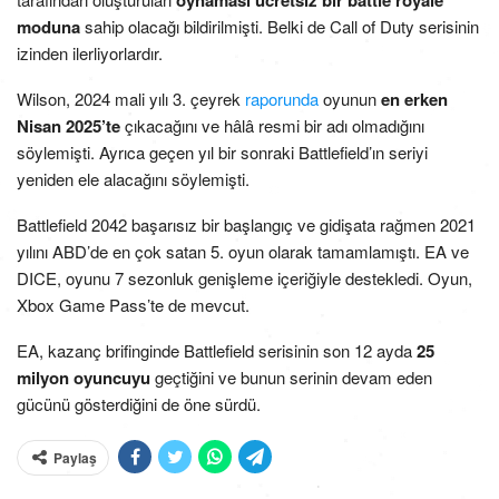
oynaması ücretsiz bir battle royale
moduna
sahip olacağı bildirilmişti. Belki de Call of Duty serisinin
izinden ilerliyorlardır.
Wilson, 2024 mali yılı 3. çeyrek
raporunda
oyunun
en erken
Nisan 2025’te
çıkacağını ve hâlâ resmi bir adı olmadığını
söylemişti. Ayrıca geçen yıl bir sonraki Battlefield’ın seriyi
yeniden ele alacağını söylemişti.
Battlefield 2042 başarısız bir başlangıç ve gidişata rağmen 2021
yılını ABD’de en çok satan 5. oyun olarak tamamlamıştı. EA ve
DICE, oyunu 7 sezonluk genişleme içeriğiyle destekledi. Oyun,
Xbox Game Pass’te de mevcut.
EA, kazanç brifinginde Battlefield serisinin son 12 ayda
25
milyon oyuncuyu
geçtiğini ve bunun serinin devam eden
gücünü gösterdiğini de öne sürdü.
Paylaş