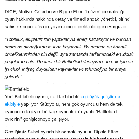
DICE, Motive, Criterion ve Ripple Effect’in üzerinde çalıştığı
oyun hakkında hakkında detay verilmedi ancak yönetici, birinci
şahıs nişancı serisinin yayıncı için öncelik olduğunu vurguladı:
“Topluluk, ekiplerimizin yaptıklarıyla enerji kazanıyor ve bundan
sonra ne olacağı konusunda heyecanlı. Bu sadece en önemli
önceliklerimizden biri değil, aynı zamanda tarihimizdeki en iddialı
projelerden biri. Destansı bir Battlefield deneyimi sunmak için en
iyi ekibi, ihtiyaç duydukları kaynaklar ve teknolojiyle bir araya
getirdik.”
Yeni Battlefield oyunu, seri tarihindeki
en büyük geliştirme
ekibiyle
yapılıyor. Stüdyolar, hem çok oyunculu hem de tek
oyunculu deneyimleri kapsayacak bir oyunla “Battlefield
evrenini” genişletmeye çalışıyor.
Geçtiğimiz Şubat ayında bir sonraki oyunun Ripple Effect
tarafından oluşturulan