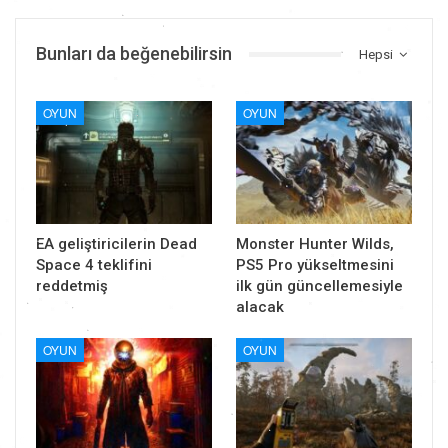
Bunları da beğenebilirsin
Hepsi
OYUN
OYUN
EA geliştiricilerin Dead
Monster Hunter Wilds,
Space 4 teklifini
PS5 Pro yükseltmesini
reddetmiş
ilk gün güncellemesiyle
alacak
OYUN
OYUN