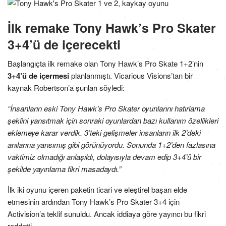
İlk remake Tony Hawk’s Pro Skater
3+4’ü de içerecekti
Başlangıçta ilk remake olan Tony Hawk’s Pro Skate 1+2’nin
3+4’ü de içermesi
planlanmıştı. Vicarious Visions’tan bir
kaynak Robertson’a şunları söyledi:
“İnsanların eski Tony Hawk’s Pro Skater oyunlarını hatırlama
şeklini yansıtmak için sonraki oyunlardan bazı kullanım özellikleri
eklemeye karar verdik. 3’teki gelişmeler insanların ilk 2’deki
anılarına yansımış gibi görünüyordu. Sonunda 1+2’den fazlasına
vaktimiz olmadığı anlaşıldı, dolayısıyla devam edip 3+4’ü bir
şekilde yayınlama fikri masadaydı.”
İlk iki oyunu içeren paketin ticari ve eleştirel başarı elde
etmesinin ardından Tony Hawk’s Pro Skater 3+4 için
Activision’a teklif sunuldu. Ancak iddiaya göre yayıncı bu fikri
reddetti.