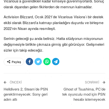
Vicarious’a güvendikleri kadar kimseye güvenmiyorlardı. Sonuç
olarak dışarıdan gelen fikirlerden de memnun kalmadılar.
Activision Blizzard, Ocak 2021’de Vicarious Visions’ı bir destek
ekibi olarak Blizzard’a katmayı planladığını duyurdu ve birleşme
2022’nin Nisan ayında resmileşti.
Serinin geleceği şu anda belirsiz. Hatta stüdyonun misyonunun
değişmesiyle birlikte çıkmaza girmiş gibi görünüyor. Gelişmeleri
sizler için takip edeceğiz.
Paylaş
ÖNCEKI
SONRAKI
Helldivers 2, Steam’de PSN
Ghost of Tsushima, PC’de
gerektirmeyecek: Sony geri
tek oyunculu mod için PSN
adım attı
hesabı istemeyecek