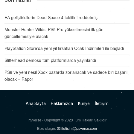
EA geliştiricilerin Dead Space 4 teklifini reddetmiş
Monster Hunter Wilds, PS5 Pro yükseltmesini ilk gün
güncellemesiyle alacak
PlayStation Store’da yeni yıl fırsatları Ocak İndirimleri ile başladı
Slitterhead demosu tüm platformlarda yayınlandı
PS6 ve yeni nesil Xbox pazarda zorlanacak ve sadece biri başarılı
olacak – Rapor
Ana Sayfa
Hakkımızda
Künye
İletişim
PSverse - Copyright © 2023 Tüm Hakları Saklıdır
Bize ulaşın:
iletisim@psverse.com