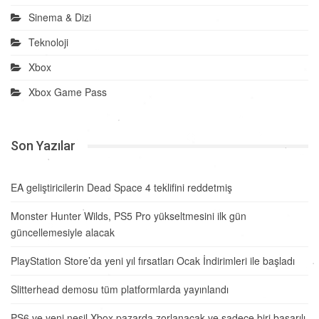
Sinema & Dizi
Teknoloji
Xbox
Xbox Game Pass
Son Yazılar
EA geliştiricilerin Dead Space 4 teklifini reddetmiş
Monster Hunter Wilds, PS5 Pro yükseltmesini ilk gün
güncellemesiyle alacak
PlayStation Store’da yeni yıl fırsatları Ocak İndirimleri ile başladı
Slitterhead demosu tüm platformlarda yayınlandı
PS6 ve yeni nesil Xbox pazarda zorlanacak ve sadece biri başarılı