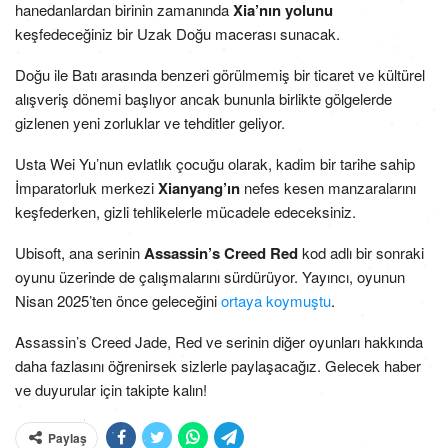
hanedanlardan birinin zamanında
Xia’nın yolunu
keşfedeceğiniz bir Uzak Doğu macerası sunacak.
Doğu ile Batı arasında benzeri görülmemiş bir ticaret ve kültürel
alışveriş dönemi başlıyor ancak bununla birlikte gölgelerde
gizlenen yeni zorluklar ve tehditler geliyor.
Usta Wei Yu’nun evlatlık çocuğu olarak, kadim bir tarihe sahip
İmparatorluk merkezi
Xianyang’ın
nefes kesen manzaralarını
keşfederken, gizli tehlikelerle mücadele edeceksiniz.
Ubisoft, ana serinin
Assassin’s Creed Red
kod adlı bir sonraki
oyunu üzerinde de çalışmalarını sürdürüyor. Yayıncı, oyunun
Nisan 2025’ten önce geleceğini
ortaya koymuştu
.
Assassin’s Creed Jade, Red ve serinin diğer oyunları hakkında
daha fazlasını öğrenirsek sizlerle paylaşacağız. Gelecek haber
ve duyurular için takipte kalın!
Paylaş