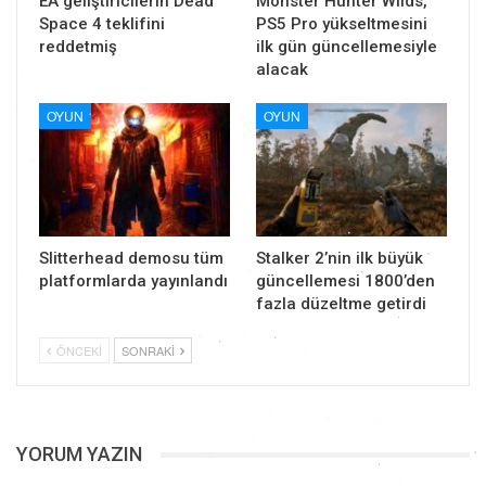
EA geliştiricilerin Dead
Monster Hunter Wilds,
Space 4 teklifini
PS5 Pro yükseltmesini
reddetmiş
ilk gün güncellemesiyle
alacak
OYUN
OYUN
Slitterhead demosu tüm
Stalker 2’nin ilk büyük
platformlarda yayınlandı
güncellemesi 1800’den
fazla düzeltme getirdi
ÖNCEKI
SONRAKI
YORUM YAZIN