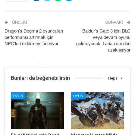
ÖNCEKI
SONRAKI
Dragon’s Dogma 2 oyuncuları
Baldur’s Gate 3 için DLC
performansı artırmak için
veya devam oyunu
NPC’leri öldürmeyi öneriyor
gelmeyecek: Larian seriden
uzaklaşıyor
Bunları da beğenebilirsin
Hepsi
OYUN
OYUN