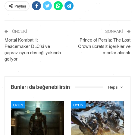
Paylaş
ÖNCEKI
SONRAKI
Mortal Kombat 1:
Prince of Persia: The Lost
Peacemaker DLC’si ve
Crown ücretsiz içerikler ve
çapraz oyun desteği yakında
modlar alacak
geliyor
Bunları da beğenebilirsin
Hepsi
OYUN
OYUN