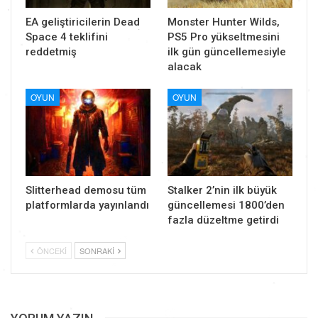
EA geliştiricilerin Dead
Monster Hunter Wilds,
Space 4 teklifini
PS5 Pro yükseltmesini
reddetmiş
ilk gün güncellemesiyle
alacak
OYUN
OYUN
Slitterhead demosu tüm
Stalker 2’nin ilk büyük
platformlarda yayınlandı
güncellemesi 1800’den
fazla düzeltme getirdi
ÖNCEKI
SONRAKI