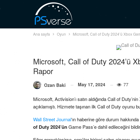
Ana sayfa
Oyun
Microsoft, Call of Duty 2024’ü Xbox Ga
Microsoft, Call of Duty 2024’ü 
Rapor
May 17, 2024
77
Ozan Baki
Microsoft, Activision’ı satın aldığında Call of Duty
açıklamıştı. Hizmete taşınan ilk Call of Duty oyunu bu y
Wall Street Journal
‘ın haberine göre durum hakkında
of Duty 2024’ün
Game Pass’e dahil edileceğini bildir
Eğer gerçekleşirse, popüler birinci şahıs nişancı oyu