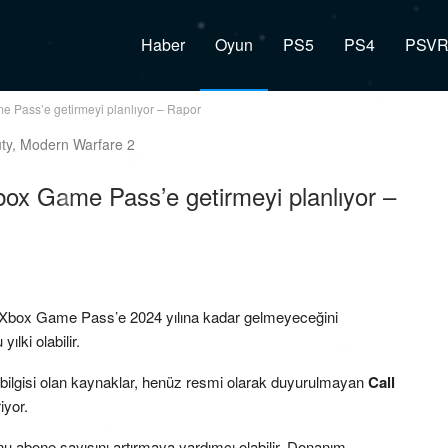
Haber
Oyun
PS5
PS4
PSV
me Pass’e getirmeyi planlıyor – Rapor
Xbox Game Pass’e getirmeyi planlıyor –
’nin Xbox Game Pass’e 2024 yılına kadar gelmeyeceğini
ılki olabilir.
 bilgisi olan kaynaklar, henüz resmi olarak duyurulmayan
Call
iyor.
nu abone sayısını artırmaya yardımcı olabilir. Donanım