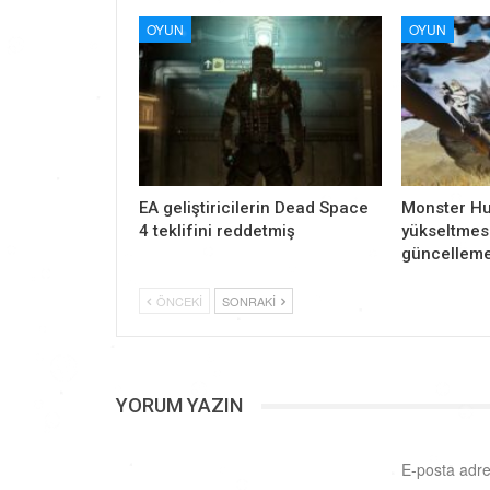
OYUN
OYUN
EA geliştiricilerin Dead Space
Monster Hu
4 teklifini reddetmiş
yükseltmesi
güncelleme
ÖNCEKI
SONRAKI
YORUM YAZIN
E-posta adre