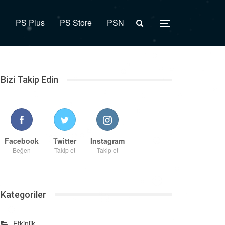
R
PS Plus
PS Store
PSN
Bizi Takip Edin
Facebook
Twitter
Instagram
Beğen
Takip et
Takip et
Kategoriler
Etkinlik